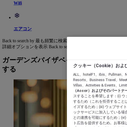
Wifi
エアコン
Back to search by 最も頻繁に検索されています
詳細オプションを表示
Back to search by categories
ガーデンズバイザベイ: ホテルを検索
クッキー（Cookie）お
する
ALL、hotelF1、ibis、Pullman、N
Resorts、Business Travel、Mee
Villas、Activities & Even
（Accor）およびそのパートナ
スすることを希望します：(i)
するため（これを拒否することは
イズするため；(iii) ウェブサ
ックサービスに加入している場合
との連携を可能にするため；(v
ト広告を提供するため。お客様