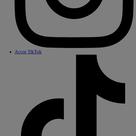
Accor TikTok