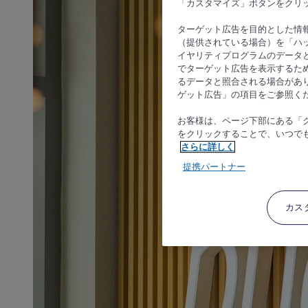
「カスタマイズ」ボタンをクリ
ターゲット広告を目的とした情
（提供されている場合）を「ハッ
イヤリティプログラムのデータ
でターゲット広告を表示するた
るデータと照合される場合があ
ゲット広告」の項目をご参照く
お客様は、ページ下部にある「
をクリックすることで、いつで
さらに詳しく
提携パートナー
カス