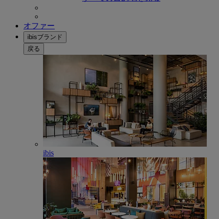
オファー
ibisブランド
戻る
ibis