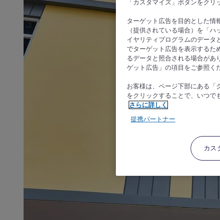
「カスタマイズ」ボタンをクリ
ターゲット広告を目的とした情
（提供されている場合）を「ハッ
イヤリティプログラムのデータ
でターゲット広告を表示するた
るデータと照合される場合があ
ゲット広告」の項目をご参照く
お客様は、ページ下部にある「
をクリックすることで、いつで
さらに詳しく
提携パートナー
カス