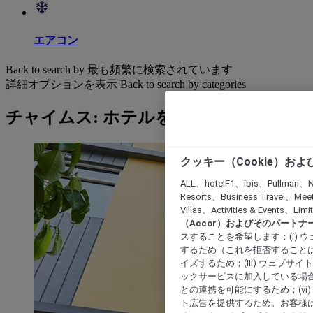
エアコン
Back to search by 最も頻繁に検索されています
詳細オプションを表示
Back to search by categories
チャイムス: ホテルを検索する
クッキー（Cookie）お
ALL、hotelF1、ibis、Pullman、N
Resorts、Business Travel、Mee
Villas、Activities & Even
（Accor）およびそのパートナ
スすることを希望します：(i)
するため（これを拒否することは
イズするため；(iii) ウェブサ
ックサービスに加入している場合
との連携を可能にするため；(v
ト広告を提供するため。お客様