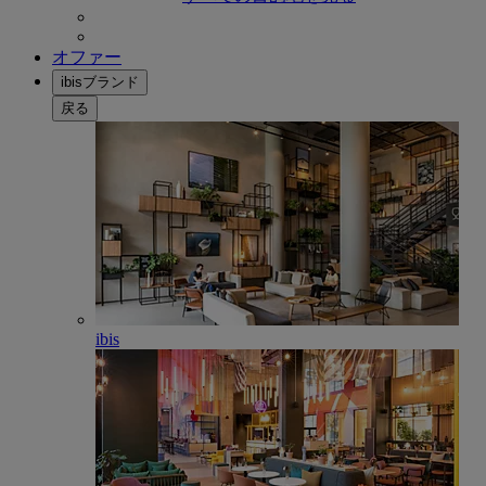
オファー
ibisブランド
戻る
ibis