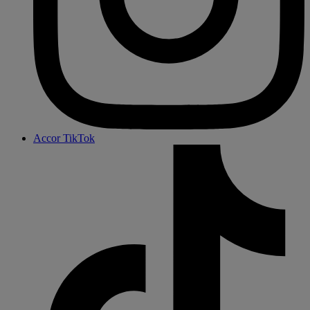
Accor TikTok