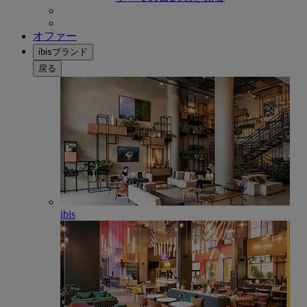
オファー
ibisブランド
戻る
ibis