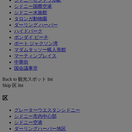
シドニーセントラル駅
シドニー国際空港
シドニー水族館
タロンガ動物園
ダーリング ハーバー
ハイドパーク
ボンダイ ビーチ
ポート ジャクソン湾
マダムタッソー蝋人形館
マーティンプレイス
中華街
国会議事堂
Back to 観光スポット list
Skip 区 list
区
グレーターウエスタンシドニー
シドニー市内中心部
シドニー空港
ダーリングハーバー地区