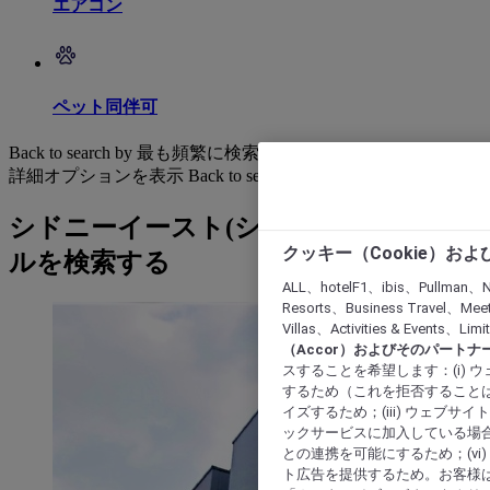
エアコン
ペット同伴可
Back to search by 最も頻繁に検索されています
詳細オプションを表示
Back to search by categories
シドニーイースト(シドニー東部): ホテ
クッキー（Cookie）お
ルを検索する
ALL、hotelF1、ibis、Pullman、N
Resorts、Business Travel、Mee
Villas、Activities & Even
（Accor）およびそのパートナ
スすることを希望します：(i)
するため（これを拒否することは
イズするため；(iii) ウェブサ
ックサービスに加入している場合
との連携を可能にするため；(v
ト広告を提供するため。お客様