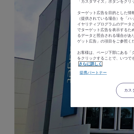
「カスタマイズ」ボタンをクリ
ターゲット広告を目的とした情
（提供されている場合）を「ハッ
イヤリティプログラムのデータ
でターゲット広告を表示するた
るデータと照合される場合があ
ゲット広告」の項目をご参照く
お客様は、ページ下部にある「
をクリックすることで、いつで
さらに詳しく
提携パートナー
カス