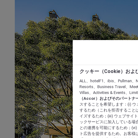
クッキー（Cookie）お
ALL、hotelF1、ibis、Pullman、N
Resorts、Business Travel、Mee
Villas、Activities & Even
（Accor）およびそのパートナ
スすることを希望します：(i)
するため（これを拒否することは
イズするため；(iii) ウェブサ
ックサービスに加入している場合
との連携を可能にするため；(v
ト広告を提供するため。お客様