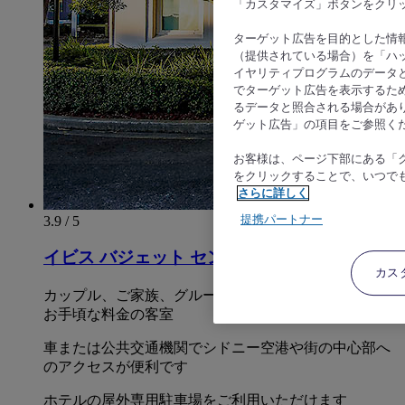
「カスタマイズ」ボタンをクリ
ターゲット広告を目的とした情
（提供されている場合）を「ハッ
イヤリティプログラムのデータ
でターゲット広告を表示するた
るデータと照合される場合があ
ゲット広告」の項目をご参照く
お客様は、ページ下部にある「
をクリックすることで、いつで
さらに詳しく
提携パートナー
3.9 / 5
イビス バジェット セントピーターズ
カス
カップル、ご家族、グループ向けのデザインの快適で
お手頃な料金の客室
車または公共交通機関でシドニー空港や街の中心部へ
のアクセスが便利です
ホテルの屋外専用駐車場をご利用いただけます