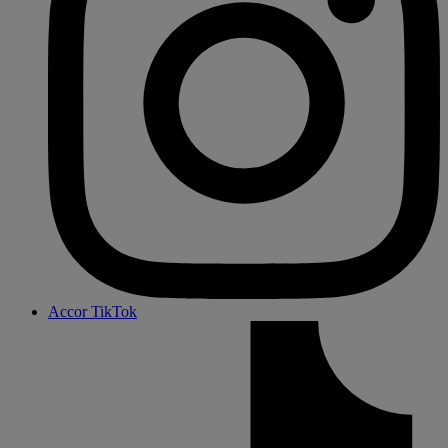
Accor TikTok