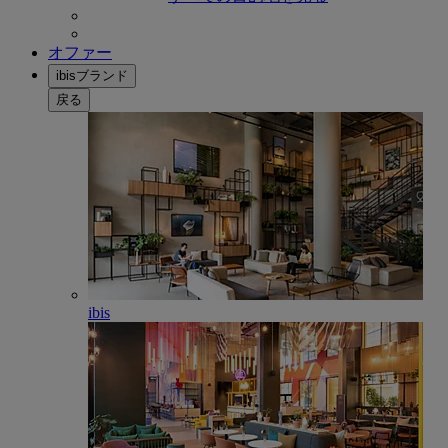
オファー
ibisブランド
戻る
ibis