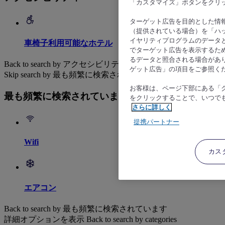
「カスタマイズ」ボタンをクリ
ターゲット広告を目的とした情
（提供されている場合）を「ハッ
イヤリティプログラムのデータ
車椅子利用可能なホテル
でターゲット広告を表示するた
るデータと照合される場合があ
Back to search by アクセシビリティ
ゲット広告」の項目をご参照く
Skip search by 最も頻繁に検索されています
お客様は、ページ下部にある「
最も頻繁に検索されています
をクリックすることで、いつで
さらに詳しく
提携パートナー
Wifi
カス
エアコン
Back to search by 最も頻繁に検索されています
詳細オプションを表示
Back to search by categories