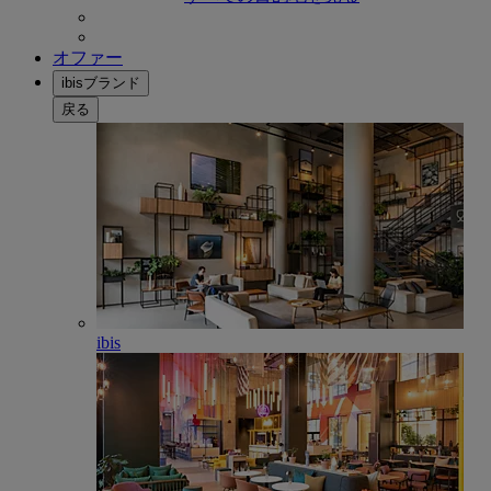
オファー
ibisブランド
戻る
ibis