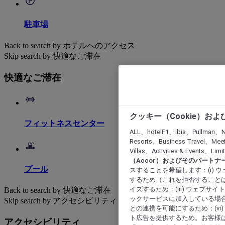
駐車場
Back to search by ホテルへのアクセス
Skip search by 快適なご滞在
快適なご滞在
クッキー（Cookie）お
フィットネスセンター
ALL、hotelF1、ibis、Pullman、N
Resorts、Business Travel、Mee
Villas、Activities & Even
（Accor）およびそのパートナ
プール
スすることを希望します：(i)
するため（これを拒否することは
イズするため；(iii) ウェブサ
Back to search by 快適なご滞在
ックサービスに加入している場合
Skip search by アクセシビリティ
との連携を可能にするため；(v
ト広告を提供するため。お客様
アクセシビリティ