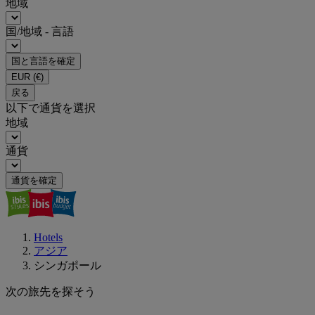
地域
国/地域 - 言語
国と言語を確定
EUR
(€)
戻る
以下で通貨を選択
地域
通貨
通貨を確定
Hotels
アジア
シンガポール
次の旅先を探そう