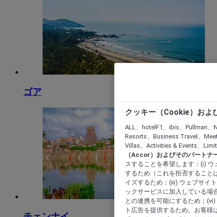
ゴア
クッキー（Cookie）お
ALL、hotelF1、ibis、Pullman、N
Resorts、Business Travel、Mee
Villas、Activities & Even
（Accor）およびそのパートナ
スすることを希望します：(i)
するため（これを拒否することは
イズするため；(iii) ウェブサ
ックサービスに加入している場合
との連携を可能にするため；(v
ト広告を提供するため。お客様
チェンナイ