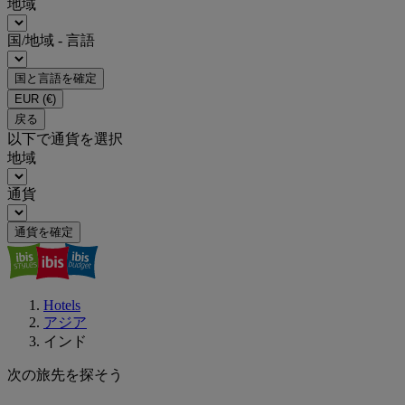
地域
国/地域 - 言語
国と言語を確定
EUR
(€)
戻る
以下で通貨を選択
地域
通貨
通貨を確定
Hotels
アジア
インド
次の旅先を探そう