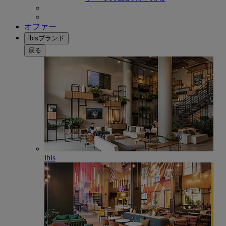
オファー
ibisブランド
戻る
ibis