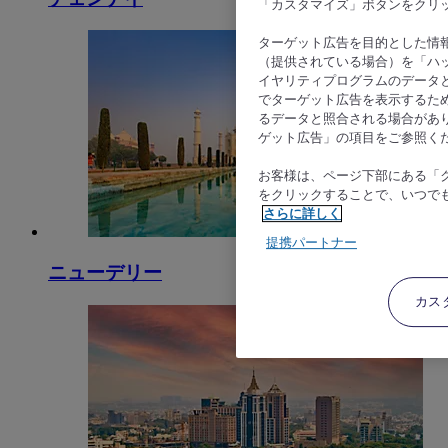
「カスタマイズ」ボタンをクリ
ターゲット広告を目的とした情
（提供されている場合）を「ハッ
イヤリティプログラムのデータ
でターゲット広告を表示するた
るデータと照合される場合があ
ゲット広告」の項目をご参照く
お客様は、ページ下部にある「
をクリックすることで、いつで
さらに詳しく
提携パートナー
ニューデリー
カス