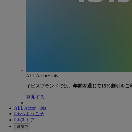
ALL Accor+ ibis
イビスブランドでは、
年間を通じて15%割引をご
発見する
ALL Accor+ ibis
ibisへようこそ
ibisストア
追加で