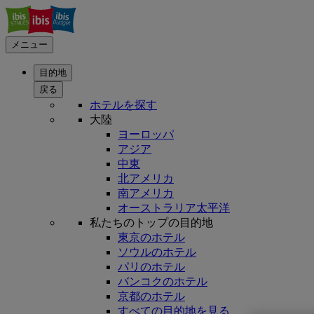
メニュー
目的地
戻る
ホテルを探す
大陸
ヨーロッパ
アジア
中東
北アメリカ
南アメリカ
オーストラリア太平洋
私たちのトップの目的地
東京のホテル
ソウルのホテル
パリのホテル
バンコクのホテル
京都のホテル
すべての目的地を見る