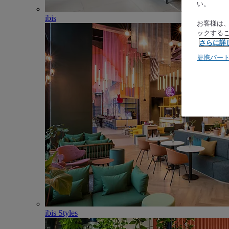
い。
ibis
お客様は
ックする
さらに詳
提携パー
ibis Styles