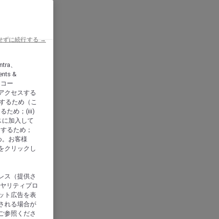
せずに続行する →
ntra、
nts &
、アコー
アクセスする
供するため（こ
め；(iii)
スに加入して
にするため；
め。お客様
をクリックし
レス（提供さ
イヤリティプロ
ット広告を表
される場合が
ご参照くださ