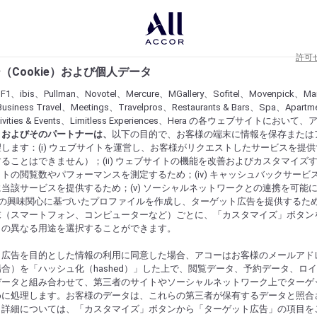
許可
（Cookie）および個人データ
lF1、ibis、Pullman、Novotel、Mercure、MGallery、Sofitel、Movenpick、Ma
usiness Travel、Meetings、Travelpros、Restaurants & Bars、Spa、Apartme
ctivities & Events、Limitless Experiences、Hera の各ウェブサイトにおいて
r）およびそのパートナーは、
以下の目的で、お客様の端末に情報を保存または
します：(i) ウェブサイトを運営し、お客様がリクエストしたサービスを提
ることはできません）；(ii) ウェブサイトの機能を改善およびカスタマイズするた
トの閲覧数やパフォーマンスを測定するため；(iv) キャッシュバックサービ
当該サービスを提供するため；(v) ソーシャルネットワークとの連携を可能
お客様の興味関心に基づいたプロファイルを作成し、ターゲット広告を提供するた
末（スマートフォン、コンピューターなど）ごとに、「カスタマイズ」ボタン
らの異なる用途を選択することができます。
ト広告を目的とした情報の利用に同意した場合、アコーはお客様のメールアド
合）を「ハッシュ化（hashed）」した上で、閲覧データ、予約データ、ロ
データと組み合わせて、第三者のサイトやソーシャルネットワーク上でターゲ
めに処理します。お客様のデータは、これらの第三者が保有するデータと照合
。詳細については、「カスタマイズ」ボタンから「ターゲット広告」の項目を