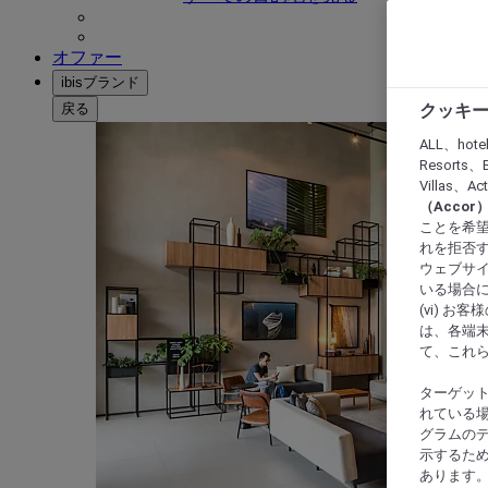
オファー
ibisブランド
戻る
クッキー
ALL、hote
Resorts、B
Villas、A
（Acco
ことを希望
れを拒否す
ウェブサイ
いる場合に
(vi) 
は、各端
て、これ
ターゲッ
れている場
グラムの
示するた
あります