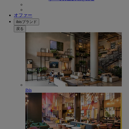
オファー
ibisブランド
戻る
ibis