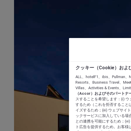
クッキー（Cookie）お
ALL、hotelF1、ibis、Pullman、N
Resorts、Business Travel、Mee
Villas、Activities & Even
（Accor）およびそのパートナ
スすることを希望します：(i)
するため（これを拒否することは
イズするため；(iii) ウェブサ
ックサービスに加入している場合
との連携を可能にするため；(v
ト広告を提供するため。お客様