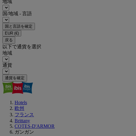
地域
国/地域 - 言語
国と言語を確定
EUR
(€)
戻る
以下で通貨を選択
地域
通貨
通貨を確定
Hotels
欧州
フランス
Brittany
COTES-D'ARMOR
ガンガン