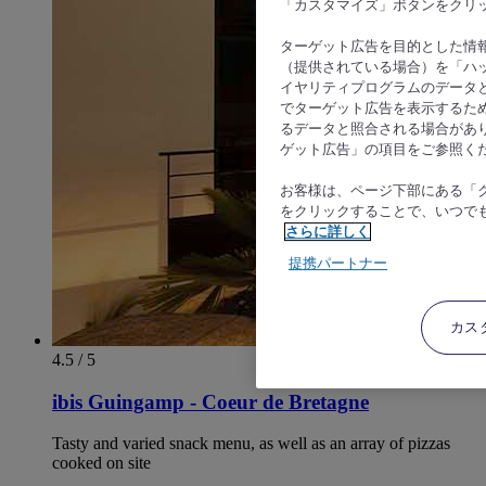
「カスタマイズ」ボタンをクリ
ターゲット広告を目的とした情
（提供されている場合）を「ハッ
イヤリティプログラムのデータ
でターゲット広告を表示するた
るデータと照合される場合があ
ゲット広告」の項目をご参照く
お客様は、ページ下部にある「
をクリックすることで、いつで
さらに詳しく
提携パートナー
カス
4.5 / 5
ibis Guingamp - Coeur de Bretagne
Tasty and varied snack menu, as well as an array of pizzas
cooked on site