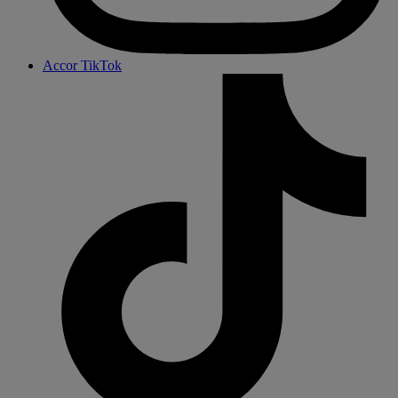
Accor TikTok