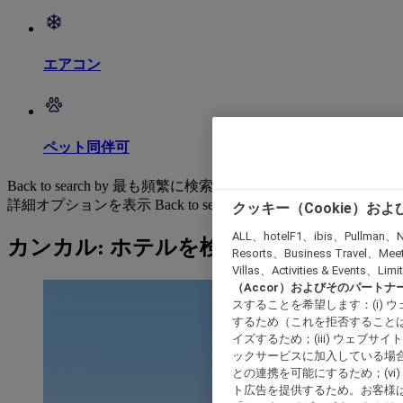
エアコン
ペット同伴可
Back to search by 最も頻繁に検索されています
詳細オプションを表示
Back to search by categories
クッキー（Cookie）お
ALL、hotelF1、ibis、Pullman、N
カンカル: ホテルを検索する
Resorts、Business Travel、Mee
Villas、Activities & Even
（Accor）およびそのパートナ
スすることを希望します：(i)
するため（これを拒否することは
イズするため；(iii) ウェブサ
ックサービスに加入している場合
との連携を可能にするため；(v
ト広告を提供するため。お客様