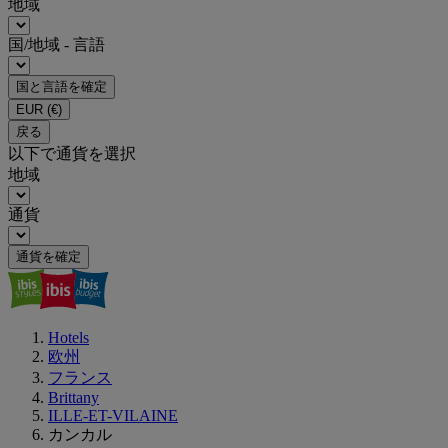
地域
国/地域 - 言語
国と言語を確定
EUR
(€)
戻る
以下で通貨を選択
地域
通貨
通貨を確定
Hotels
欧州
フランス
Brittany
ILLE-ET-VILAINE
カンカル