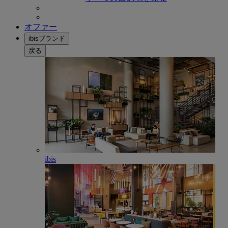
オファー
ibisブランド
戻る
ibis