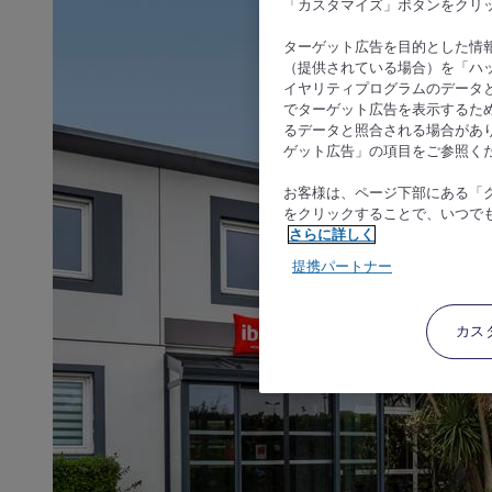
「カスタマイズ」ボタンをクリ
ターゲット広告を目的とした情
（提供されている場合）を「ハッ
イヤリティプログラムのデータ
でターゲット広告を表示するた
るデータと照合される場合があ
ゲット広告」の項目をご参照く
お客様は、ページ下部にある「
をクリックすることで、いつで
さらに詳しく
提携パートナー
カス