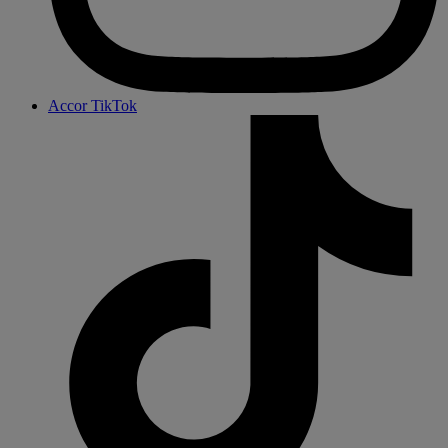
Accor TikTok