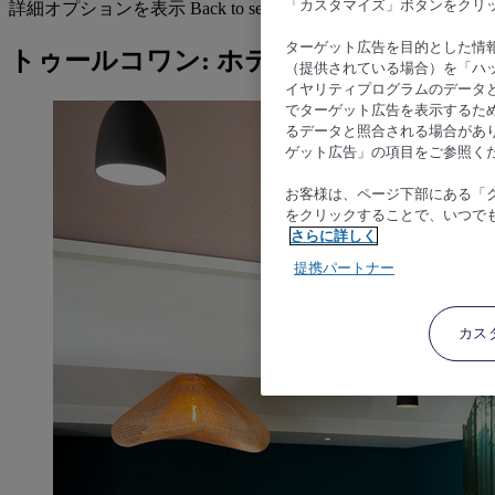
「カスタマイズ」ボタンをクリ
詳細オプションを表示
Back to search by categories
ターゲット広告を目的とした情
トゥールコワン: ホテルを検索する
（提供されている場合）を「ハッ
イヤリティプログラムのデータ
でターゲット広告を表示するた
るデータと照合される場合があ
ゲット広告」の項目をご参照く
お客様は、ページ下部にある「
をクリックすることで、いつで
さらに詳しく
提携パートナー
カス