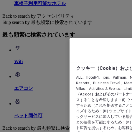
車椅子利用可能なホテル
Back to search by アクセシビリティ
Skip search by 最も頻繁に検索されています
最も頻繁に検索されています
Wifi
クッキー（Cookie）お
ALL、hotelF1、ibis、Pullman、N
Resorts、Business Travel、Mee
エアコン
Villas、Activities & Even
（Accor）およびそのパートナ
スすることを希望します：(i)
するため（これを拒否することは
イズするため；(iii) ウェブサ
ペット同伴可
ックサービスに加入している場合
との連携を可能にするため；(v
ト広告を提供するため。お客様
Back to search by 最も頻繁に検索されています