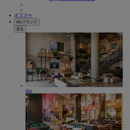
オファー
ibisブランド
戻る
ibis