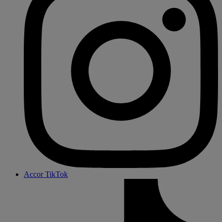
Accor TikTok