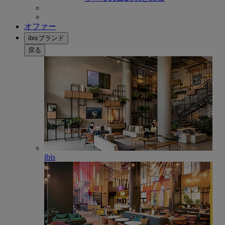
オファー
ibisブランド
戻る
ibis