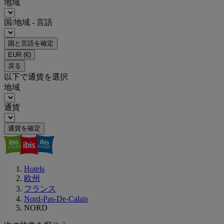
地域
国/地域 - 言語
国と言語を確定
EUR
(€)
戻る
以下で通貨を選択
地域
通貨
通貨を確定
Hotels
欧州
フランス
Nord-Pas-De-Calais
NORD