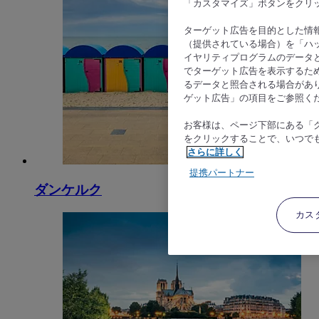
「カスタマイズ」ボタンをクリ
ターゲット広告を目的とした情
（提供されている場合）を「ハッ
イヤリティプログラムのデータ
でターゲット広告を表示するた
るデータと照合される場合があ
ゲット広告」の項目をご参照く
お客様は、ページ下部にある「
をクリックすることで、いつで
さらに詳しく
提携パートナー
ダンケルク
カス