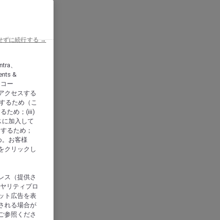
せずに続行する →
ntra、
nts &
、アコー
アクセスする
供するため（こ
め；(iii)
スに加入して
にするため；
め。お客様
をクリックし
レス（提供さ
イヤリティプロ
ット広告を表
される場合が
ご参照くださ