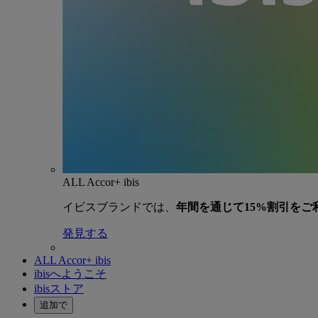
ALL Accor+ ibis
イビスブランドでは、
年間を通じて15%割引をご
発見する
ALL Accor+ ibis
ibisへようこそ
ibisストア
追加で