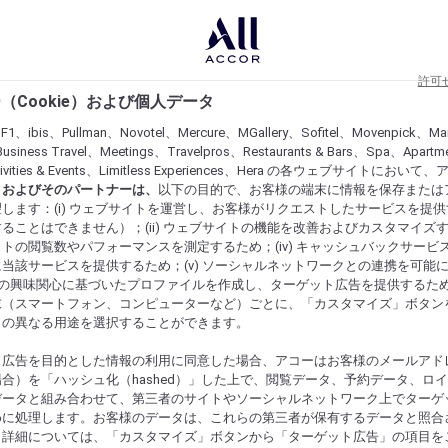
許可
（Cookie）および個人データ
lF1、ibis、Pullman、Novotel、Mercure、MGallery、Sofitel、Movenpick、Ma
usiness Travel、Meetings、Travelpros、Restaurants & Bars、Spa、Apartme
ctivities & Events、Limitless Experiences、Hera の各ウェブサイトにおいて
r）およびそのパートナーは、
以下の目的で、お客様の端末に情報を保存または
します：(i) ウェブサイトを運営し、お客様がリクエストしたサービスを提
ることはできません）；(ii) ウェブサイトの機能を改善およびカスタマイズするた
トの閲覧数やパフォーマンスを測定するため；(iv) キャッシュバックサービ
当該サービスを提供するため；(v) ソーシャルネットワークとの連携を可能
お客様の興味関心に基づいたプロファイルを作成し、ターゲット広告を提供するた
末（スマートフォン、コンピューターなど）ごとに、「カスタマイズ」ボタン
らの異なる用途を選択することができます。
ト広告を目的とした情報の利用に同意した場合、アコーはお客様のメールアド
合）を「ハッシュ化（hashed）」した上で、閲覧データ、予約データ、ロ
データと組み合わせて、第三者のサイトやソーシャルネットワーク上でターゲ
めに処理します。お客様のデータは、これらの第三者が保有するデータと照合
。詳細については、「カスタマイズ」ボタンから「ターゲット広告」の項目を