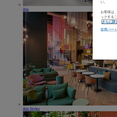
い。
ibis
お客様は
ックする
さらに詳
提携パー
ibis Styles