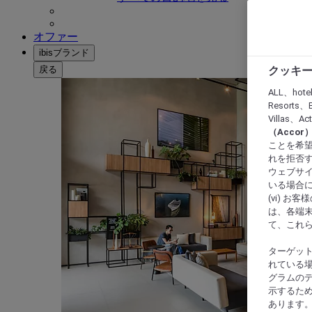
オファー
ibisブランド
戻る
クッキー
ALL、hote
Resorts、B
Villas、A
（Acco
ことを希望
れを拒否す
ウェブサイ
いる場合に
(vi) 
は、各端
て、これ
ターゲッ
れている場
グラムの
示するた
あります