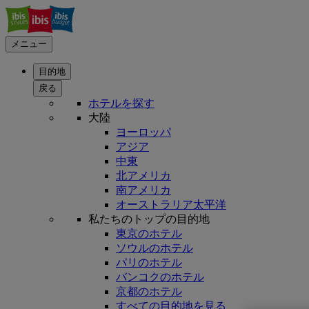
メニュー
目的地
戻る
ホテルを探す
大陸
ヨーロッパ
アジア
中東
北アメリカ
南アメリカ
オーストラリア太平洋
私たちのトップの目的地
東京のホテル
ソウルのホテル
パリのホテル
バンコクのホテル
京都のホテル
すべての目的地を見る