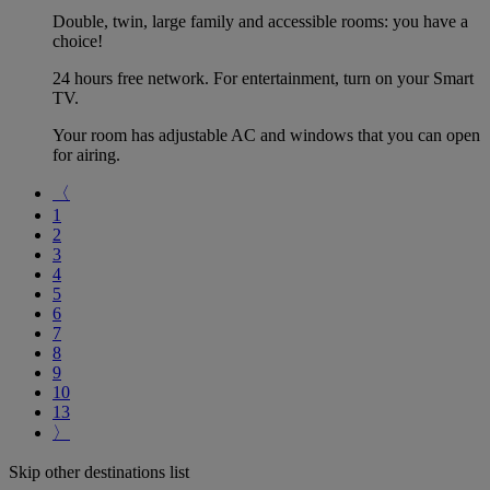
Double, twin, large family and accessible rooms: you have a
choice!
24 hours free network. For entertainment, turn on your Smart
TV.
Your room has adjustable AC and windows that you can open
for airing.
〈
1
2
3
4
5
6
7
8
9
10
13
〉
Skip other destinations list