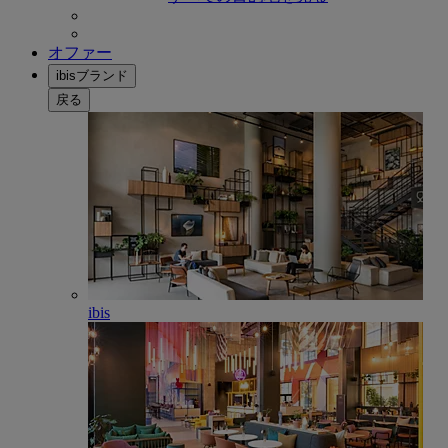
オファー
ibisブランド
戻る
ibis