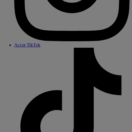
Accor TikTok