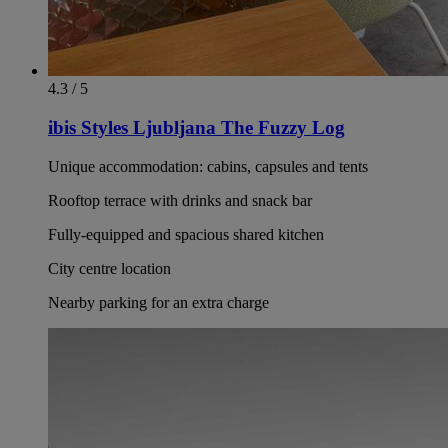
4.3 / 5
ibis Styles Ljubljana The Fuzzy Log
Unique accommodation: cabins, capsules and tents
Rooftop terrace with drinks and snack bar
Fully-equipped and spacious shared kitchen
City centre location
Nearby parking for an extra charge