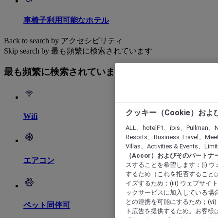
車椅子利用可能なホテル
Back to search by アクセシビリティ
Skip search by 最も頻繁に検索されています
最も頻繁に検索されています
クッキー（Cookie）お
Wifi
ALL、hotelF1、ibis、Pullman、N
Resorts、Business Travel、Mee
Villas、Activities & Even
（Accor）およびそのパートナ
エアコン
スすることを希望します：(i)
するため（これを拒否することは
イズするため；(iii) ウェブサ
ックサービスに加入している場合
との連携を可能にするため；(v
ペット同伴可
ト広告を提供するため。お客様