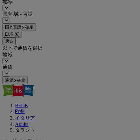
地域
国/地域 - 言語
国と言語を確定
EUR
(€)
戻る
以下で通貨を選択
地域
通貨
通貨を確定
Hotels
欧州
イタリア
Apulia
タラント