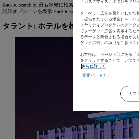
「カスタマイズ」ボタンをクリ
Back to search by 最も頻繁に検索されています
詳細オプションを表示
Back to search by categories
ターゲット広告を目的とした情
（提供されている場合）を「ハッ
タラント: ホテルを検索する
イヤリティプログラムのデータ
でターゲット広告を表示するた
るデータと照合される場合があ
ゲット広告」の項目をご参照く
お客様は、ページ下部にある「
をクリックすることで、いつで
さらに詳しく
提携パートナー
カス