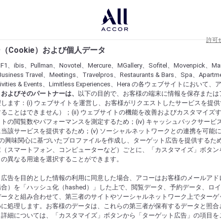
許可
（Cookie）および個人データ
lF1、ibis、Pullman、Novotel、Mercure、MGallery、Sofitel、Movenpick、Ma
usiness Travel、Meetings、Travelpros、Restaurants & Bars、Spa、Apartme
ctivities & Events、Limitless Experiences、Hera の各ウェブサイトにおいて
r）およびそのパートナーは、
以下の目的で、お客様の端末に情報を保存または
します：(i) ウェブサイトを運営し、お客様がリクエストしたサービスを提
ることはできません）；(ii) ウェブサイトの機能を改善およびカスタマイズするた
トの閲覧数やパフォーマンスを測定するため；(iv) キャッシュバックサービ
当該サービスを提供するため；(v) ソーシャルネットワークとの連携を可能
お客様の興味関心に基づいたプロファイルを作成し、ターゲット広告を提供するた
末（スマートフォン、コンピューターなど）ごとに、「カスタマイズ」ボタン
らの異なる用途を選択することができます。
ト広告を目的とした情報の利用に同意した場合、アコーはお客様のメールアド
合）を「ハッシュ化（hashed）」した上で、閲覧データ、予約データ、ロ
データと組み合わせて、第三者のサイトやソーシャルネットワーク上でターゲ
めに処理します。お客様のデータは、これらの第三者が保有するデータと照合
。詳細については、「カスタマイズ」ボタンから「ターゲット広告」の項目を