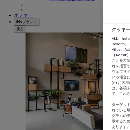
オファー
ibisブランド
戻る
クッキー
ALL、hote
Resorts、B
Villas、A
（Acco
ことを希望
れを拒否す
ウェブサイ
いる場合に
(vi) 
は、各端
て、これ
ターゲッ
れている場
グラムの
示するた
あります