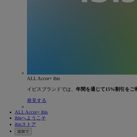
ALL Accor+ ibis
イビスブランドでは、
年間を通じて15%割引をご
発見する
ALL Accor+ ibis
ibisへようこそ
ibisストア
追加で