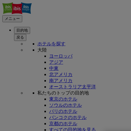
メニュー
目的地
戻る
ホテルを探す
大陸
ヨーロッパ
アジア
中東
北アメリカ
南アメリカ
オーストラリア太平洋
私たちのトップの目的地
東京のホテル
ソウルのホテル
パリのホテル
バンコクのホテル
京都のホテル
すべての目的地を見る