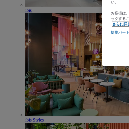
い。
ibis
お客様は
ックする
さらに詳
提携パー
ibis Styles