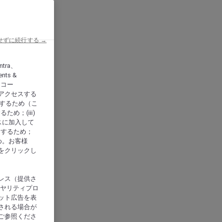
せずに続行する →
ntra、
nts &
、アコー
アクセスする
供するため（こ
め；(iii)
スに加入して
にするため；
め。お客様
をクリックし
レス（提供さ
イヤリティプロ
ット広告を表
される場合が
ご参照くださ