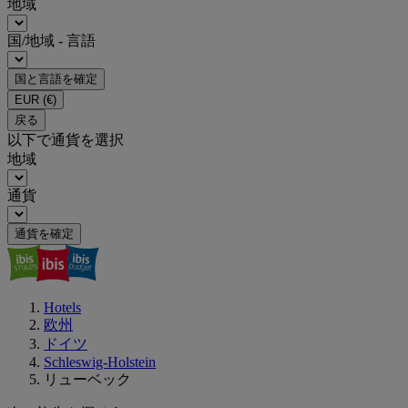
地域
国/地域 - 言語
国と言語を確定
EUR
(€)
戻る
以下で通貨を選択
地域
通貨
通貨を確定
Hotels
欧州
ドイツ
Schleswig-Holstein
リューベック