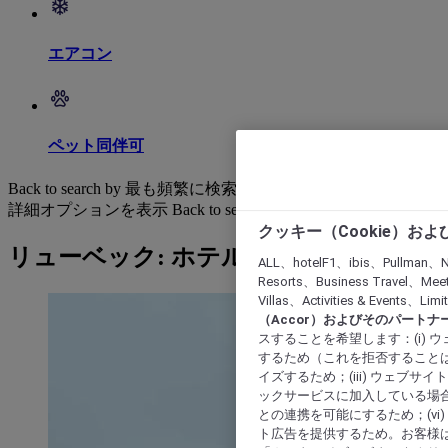
エアコン
ペット同伴可
Back to search by 最も頻繁に検索されています
詳細オプションを表示
Back to search by categories
クッキー（Cookie）お
リューベック: ホテルを検索する
ALL、hotelF1、ibis、Pullman、N
Resorts、Business Travel、Mee
Villas、Activities & Even
（Accor）およびそのパートナ
スすることを希望します：(i)
するため（これを拒否することは
イズするため；(iii) ウェブサ
ックサービスに加入している場合
との連携を可能にするため；(v
ト広告を提供するため。お客様