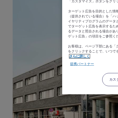
「カスタマイズ」ボタンをクリ
ターゲット広告を目的とした情
（提供されている場合）を「ハッ
イヤリティプログラムのデータ
でターゲット広告を表示するた
るデータと照合される場合があ
ゲット広告」の項目をご参照く
お客様は、ページ下部にある「
をクリックすることで、いつで
さらに詳しく
提携パートナー
カス