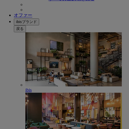
オファー
ibisブランド
戻る
ibis