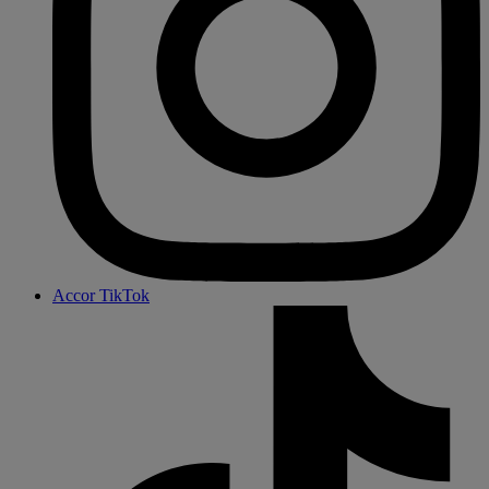
Accor TikTok