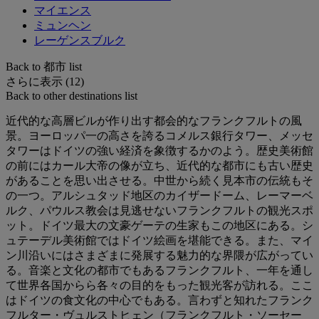
マイエンス
ミュンヘン
レーゲンスブルク
Back to 都市 list
さらに表示 (12)
Back to other destinations list
近代的な高層ビルが作り出す都会的なフランクフルトの風
景。ヨーロッパ一の高さを誇るコメルス銀行タワー、メッセ
タワーはドイツの強い経済を象徴するかのよう。歴史美術館
の前にはカール大帝の像が立ち、近代的な都市にも古い歴史
があることを思い出させる。中世から続く見本市の伝統もそ
の一つ。アルシュタッド地区のカイザードーム、レーマーベ
ルク、パウルス教会は見逃せないフランクフルトの観光スポ
ット。ドイツ最大の文豪ゲーテの生家もこの地区にある。シ
ュテーデル美術館ではドイツ絵画を堪能できる。また、マイ
ン川沿いにはさまざまに発展する魅力的な界隈が広がってい
る。音楽と文化の都市でもあるフランクフルト、一年を通し
て世界各国からら各々の目的をもった観光客が訪れる。ここ
はドイツの食文化の中心でもある。言わずと知れたフランク
フルター・ヴュルストヒェン（フランクフルト・ソーセー