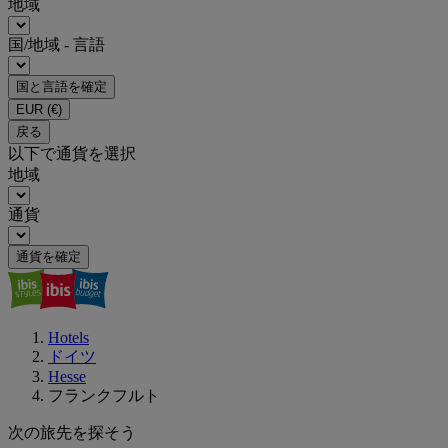
地域
国/地域 - 言語
国と言語を確定
EUR
(€)
戻る
以下で通貨を選択
地域
通貨
通貨を確定
Hotels
ドイツ
Hesse
フランクフルト
次の旅先を探そう