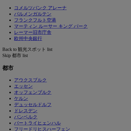
コメルツバンク アレーナ
パルメンガルテン
フランクフルト空港
マーティン ルーサー キング パーク
レーマー旧市庁舎
欧州中央銀行
Back to 観光スポット list
Skip 都市 list
都市
アウクスブルク
エッセン
オッフェンブルク
ケルン
デュッセルドルフ
ドレスデン
バンベルク
バートライヒェンハル
フリードリヒスハーフェン