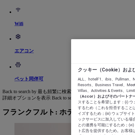
Wifi
エアコン
クッキー（Cookie）お
ペット同伴可
ALL、hotelF1、ibis、Pullman、N
Resorts、Business Travel、Mee
Villas、Activities & Even
Back to search by 最も頻繁に検索されています
（Accor）およびそのパートナ
詳細オプションを表示
Back to search by categories
スすることを希望します：(i)
するため（これを拒否することは
フランクフルト: ホテルを検索する
イズするため；(iii) ウェブサ
ックサービスに加入している場合
との連携を可能にするため；(v
ト広告を提供するため。お客様