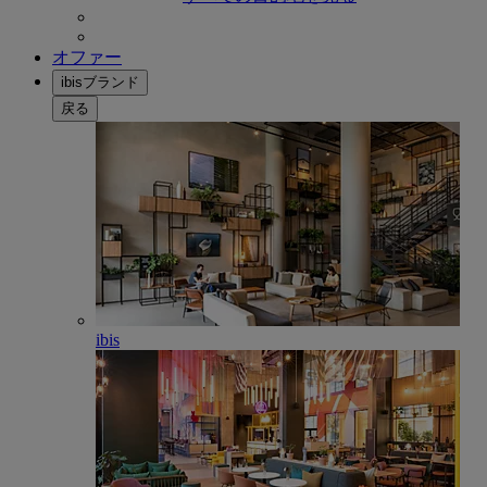
オファー
ibisブランド
戻る
ibis