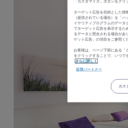
「カスタマイズ」ボタンをクリ
ターゲット広告を目的とした情
（提供されている場合）を「ハッ
イヤリティプログラムのデータ
でターゲット広告を表示するた
るデータと照合される場合があ
ゲット広告」の項目をご参照く
お客様は、ページ下部にある「
をクリックすることで、いつで
さらに詳しく
提携パートナー
カス