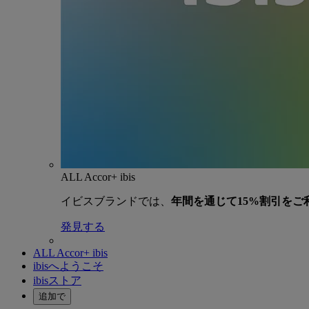
ALL Accor+ ibis
イビスブランドでは、
年間を通じて15%割引をご
発見する
ALL Accor+ ibis
ibisへようこそ
ibisストア
追加で