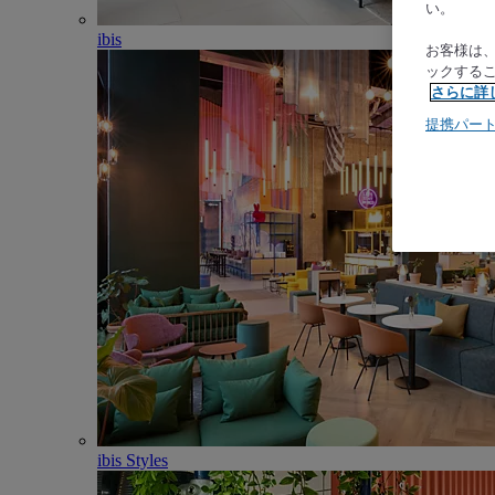
い。
ibis
お客様は
ックする
さらに詳
提携パー
ibis Styles