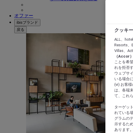
オファー
ibisブランド
戻る
クッキー
ALL、hote
Resorts、B
Villas、A
（Acco
ことを希望
れを拒否す
ウェブサイ
いる場合に
(vi) 
は、各端
て、これ
ターゲッ
れている場
グラムの
示するた
あります