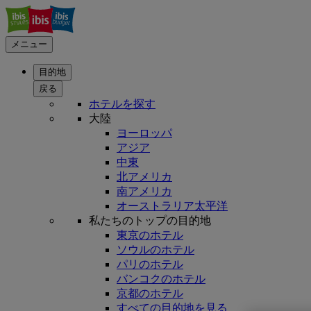
メニュー
目的地
戻る
ホテルを探す
大陸
ヨーロッパ
アジア
中東
北アメリカ
南アメリカ
オーストラリア太平洋
私たちのトップの目的地
東京のホテル
ソウルのホテル
パリのホテル
バンコクのホテル
京都のホテル
すべての目的地を見る