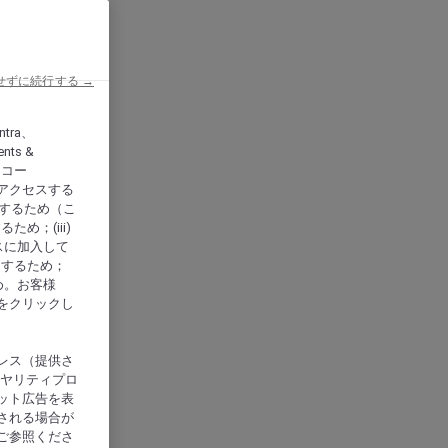
せずに続行する →
ntra、
nts &
、アコー
アクセスする
供するため（こ
め；(iii)
スに加入して
にするため；
め。お客様
をクリックし
レス（提供さ
イヤリティプロ
ット広告を表
される場合が
ご参照くださ