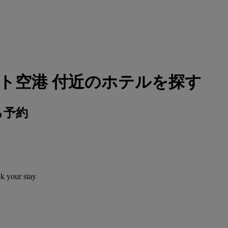
ト空港 付近のホテルを探す
ら予約
ok your stay