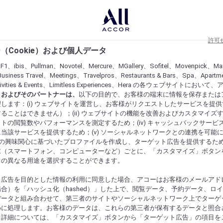
許可
（Cookie）および個人データ
lF1、ibis、Pullman、Novotel、Mercure、MGallery、Sofitel、Movenpick、Ma
usiness Travel、Meetings、Travelpros、Restaurants & Bars、Spa、Apartme
ctivities & Events、Limitless Experiences、Hera の各ウェブサイトにおいて
r）およびそのパートナーは、
以下の目的で、お客様の端末に情報を保存または
します：(i) ウェブサイトを運営し、お客様がリクエストしたサービスを提
ることはできません）；(ii) ウェブサイトの機能を改善およびカスタマイズするた
トの閲覧数やパフォーマンスを測定するため；(iv) キャッシュバックサービ
当該サービスを提供するため；(v) ソーシャルネットワークとの連携を可能
お客様の興味関心に基づいたプロファイルを作成し、ターゲット広告を提供するた
末（スマートフォン、コンピューターなど）ごとに、「カスタマイズ」ボタン
らの異なる用途を選択することができます。
ト広告を目的とした情報の利用に同意した場合、アコーはお客様のメールアド
合）を「ハッシュ化（hashed）」した上で、閲覧データ、予約データ、ロ
データと組み合わせて、第三者のサイトやソーシャルネットワーク上でターゲ
めに処理します。お客様のデータは、これらの第三者が保有するデータと照合
。詳細については、「カスタマイズ」ボタンから「ターゲット広告」の項目を