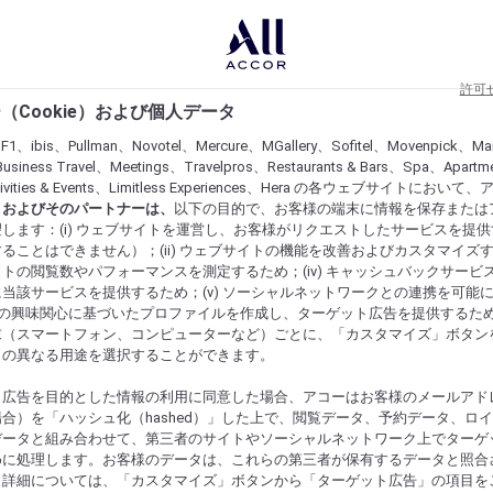
許可
（Cookie）および個人データ
lF1、ibis、Pullman、Novotel、Mercure、MGallery、Sofitel、Movenpick、Ma
usiness Travel、Meetings、Travelpros、Restaurants & Bars、Spa、Apartme
ctivities & Events、Limitless Experiences、Hera の各ウェブサイトにおいて
r）およびそのパートナーは、
以下の目的で、お客様の端末に情報を保存または
します：(i) ウェブサイトを運営し、お客様がリクエストしたサービスを提
ることはできません）；(ii) ウェブサイトの機能を改善およびカスタマイズするた
トの閲覧数やパフォーマンスを測定するため；(iv) キャッシュバックサービ
当該サービスを提供するため；(v) ソーシャルネットワークとの連携を可能
お客様の興味関心に基づいたプロファイルを作成し、ターゲット広告を提供するた
末（スマートフォン、コンピューターなど）ごとに、「カスタマイズ」ボタン
らの異なる用途を選択することができます。
ト広告を目的とした情報の利用に同意した場合、アコーはお客様のメールアド
合）を「ハッシュ化（hashed）」した上で、閲覧データ、予約データ、ロ
データと組み合わせて、第三者のサイトやソーシャルネットワーク上でターゲ
めに処理します。お客様のデータは、これらの第三者が保有するデータと照合
。詳細については、「カスタマイズ」ボタンから「ターゲット広告」の項目を