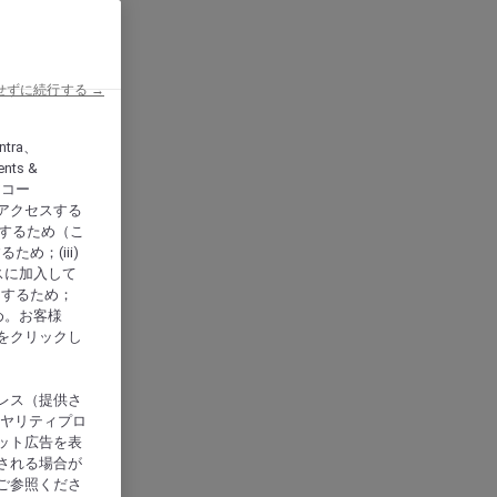
せずに続行する →
ntra、
nts &
、アコー
アクセスする
供するため（こ
め；(iii)
スに加入して
にするため；
め。お客様
をクリックし
レス（提供さ
イヤリティプロ
ット広告を表
される場合が
ご参照くださ