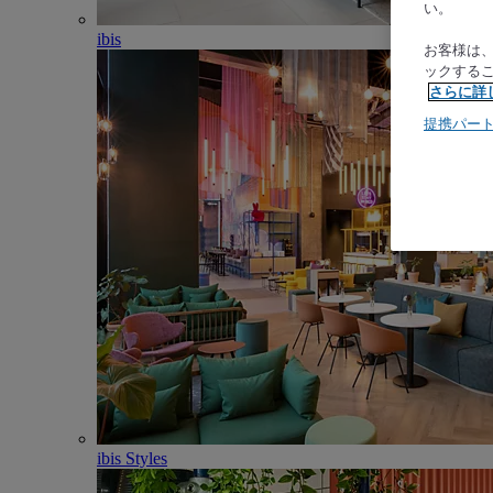
い。
ibis
お客様は
ックする
さらに詳
提携パー
ibis Styles