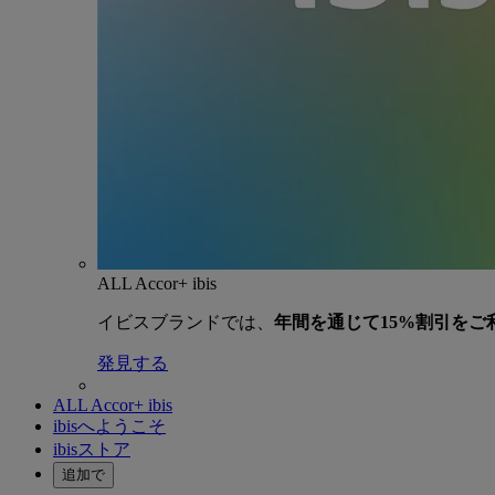
ALL Accor+ ibis
イビスブランドでは、
年間を通じて15%割引をご
発見する
ALL Accor+ ibis
ibisへようこそ
ibisストア
追加で