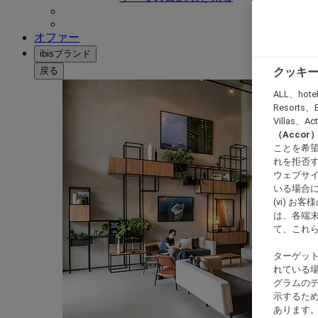
オファー
ibisブランド
戻る
クッキー
ALL、hote
Resorts、B
Villas、A
（Acco
ことを希望
れを拒否す
ウェブサイ
いる場合に
(vi) 
は、各端
て、これ
ターゲッ
れている場
グラムの
示するた
あります