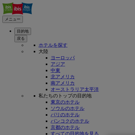
メニュー
目的地
戻る
ホテルを探す
大陸
ヨーロッパ
アジア
中東
北アメリカ
南アメリカ
オーストラリア太平洋
私たちのトップの目的地
東京のホテル
ソウルのホテル
パリのホテル
バンコクのホテル
京都のホテル
すべての目的地を見る