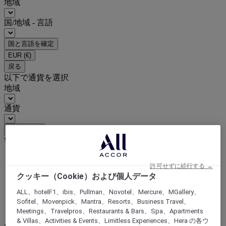
地域
国/地域 - 言語
国と言語を確定
EUR
(€)
戻る
以下で通貨を選択
地域
通貨
通貨を確定
許可せずに続行する →
Hotels
クッキー（Cookie）および個人データ
アジア
中国
ALL、hotelF1、ibis、Pullman、Novotel、Mercure、MGallery、
Qinghai
Sofitel、Movenpick、Mantra、Resorts、Business Travel、
Golmud
Meetings、Travelpros、Restaurants & Bars、Spa、Apartments
& Villas、Activities & Events、Limitless Experiences、Hera の各ウ