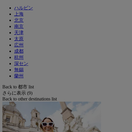
ハルビン
上海
北京
南京
天津
太原
広州
成都
杭州
深セン
無錫
蘭州
Back to 都市 list
さらに表示 (9)
Back to other destinations list