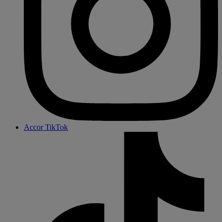
Accor TikTok