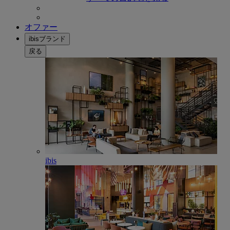
オファー
ibisブランド
戻る
ibis