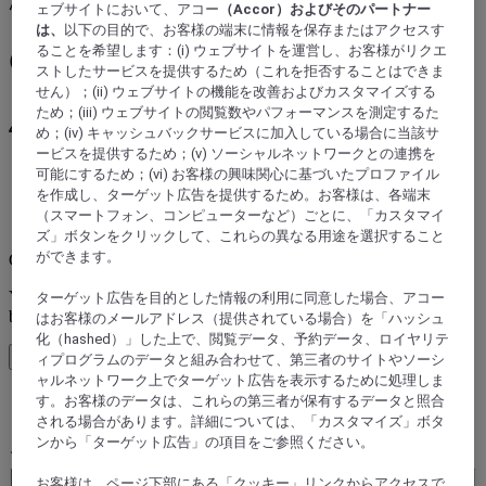
次の旅先を探そう
ェブサイトにおいて、アコー
（Accor）およびそのパートナー
は、
以下の目的で、お客様の端末に情報を保存またはアクセスす
Golmud :ホテルを予約
ることを希望します：(i) ウェブサイトを運営し、お客様がリクエ
ストしたサービスを提供するため（これを拒否することはできま
せん）；(ii) ウェブサイトの機能を改善およびカスタマイズする
ため；(iii) ウェブサイトの閲覧数やパフォーマンスを測定するた
45を超えるアコーのホテルブランドか
め；(iv) キャッシュバックサービスに加入している場合に当該サ
ービスを提供するため；(v) ソーシャルネットワークとの連携を
ら予約
可能にするため；(vi) お客様の興味関心に基づいたプロファイル
を作成し、ターゲット広告を提供するため。お客様は、各端末
（スマートフォン、コンピューターなど）ごとに、「カスタマイ
エラー
ズ」ボタンをクリックして、これらの異なる用途を選択すること
ができます。
Core booking engine
You’ll be redirected to Accor website to view available hotels and
ターゲット広告を目的とした情報の利用に同意した場合、アコー
book your stay
はお客様のメールアドレス（提供されている場合）を「ハッシュ
化（hashed）」した上で、閲覧データ、予約データ、ロイヤリテ
ウィンドウを閉じる
ィプログラムのデータと組み合わせて、第三者のサイトやソーシ
ャルネットワーク上でターゲット広告を表示するために処理しま
す。お客様のデータは、これらの第三者が保有するデータと照合
エラー
される場合があります。詳細については、「カスタマイズ」ボタ
ンから「ターゲット広告」の項目をご参照ください。
ご希望の旅先
Booking Dates
お客様は、ページ下部にある「クッキー」リンクからアクセスで