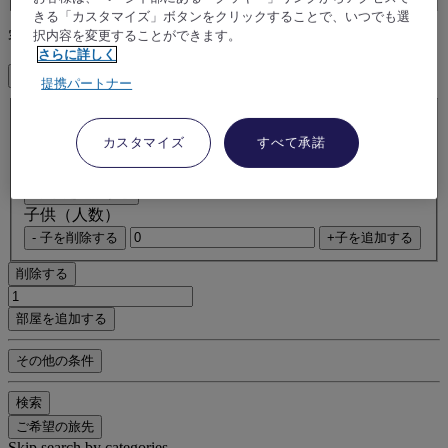
きる「カスタマイズ」ボタンをクリックすることで、いつでも選
択内容を変更することができます。
客室とゲスト
さらに詳しく
1 客室数 - 1 ゲスト
提携パートナー
客室 1
客室 1
カスタマイズ
すべて承諾
大人（人数）
- 大人を削除する
+大人を追加する
子供（人数）
- 子を削除する
+子を追加する
削除する
部屋を追加する
その他の条件
検索
ご希望の旅先
Skip search by categories