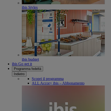
ibis Styles
ibis budget
ibis Go get it
Programma fedeltà
Indietro
Scopri il programma
ALL Accor+ ibis – Abbonamento