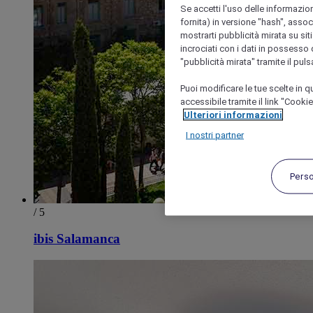
Se accetti l'uso delle informazion
fornita) in versione "hash", assoc
mostrarti pubblicità mirata su siti
incrociati con i dati in possesso d
"pubblicità mirata" tramite il pul
Puoi modificare le tue scelte in
accessibile tramite il link "Cooki
Ulteriori informazioni
I nostri partner
Pers
/ 5
ibis Salamanca