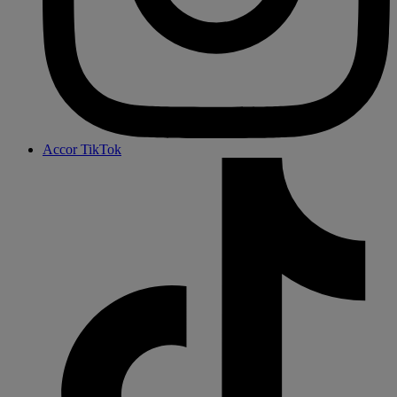
Accor TikTok