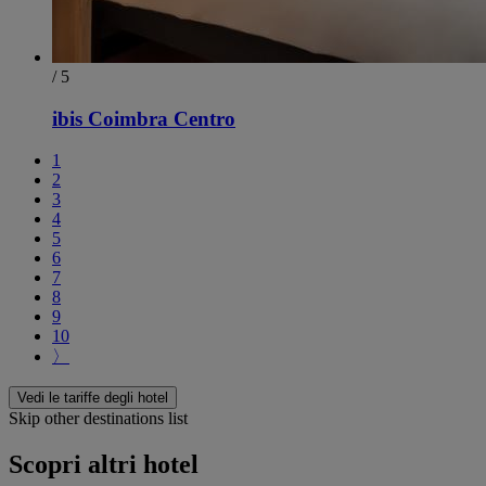
/ 5
ibis Coimbra Centro
1
2
3
4
5
6
7
8
9
10
〉
Vedi le tariffe degli hotel
Skip other destinations list
Scopri altri hotel