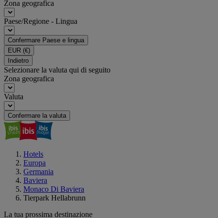
Zona geografica
Paese/Regione - Lingua
Confermare Paese e lingua
EUR
(€)
Indietro
Selezionare la valuta qui di seguito
Zona geografica
Valuta
Confermare la valuta
Hotels
Europa
Germania
Baviera
Monaco Di Baviera
Tierpark Hellabrunn
La tua prossima destinazione