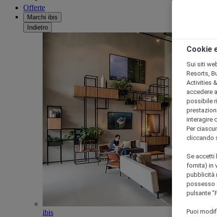
Offerte
Marchi ibis
Indietro
Cookie e
Sui siti we
Resorts, B
Activities 
accedere a i
possibile ri
prestazioni
interagire 
Per ciascun
cliccando 
Se accetti 
fornita) in
pubblicità 
possesso di
pulsante "
Puoi modif
ibis