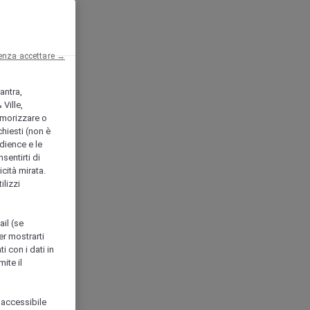
enza accettare →
antra,
Ville,
morizzare o
chiesti (non è
udience e le
nsentirti di
icità mirata.
ilizzi
ail (se
er mostrarti
i con i dati in
ite il
 accessibile