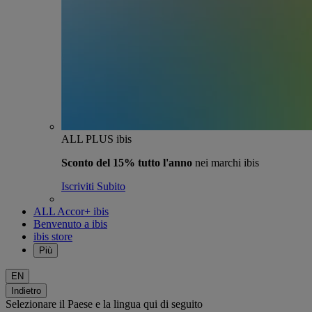
ALL PLUS ibis
Sconto del 15% tutto l'anno
nei marchi ibis
Iscriviti Subito
ALL Accor+ ibis
Benvenuto a ibis
ibis store
Più
EN
Indietro
Selezionare il Paese e la lingua qui di seguito