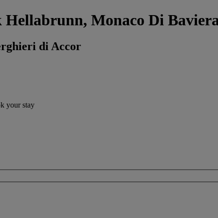
rk Hellabrunn, Monaco Di Bavier
erghieri di Accor
ok your stay