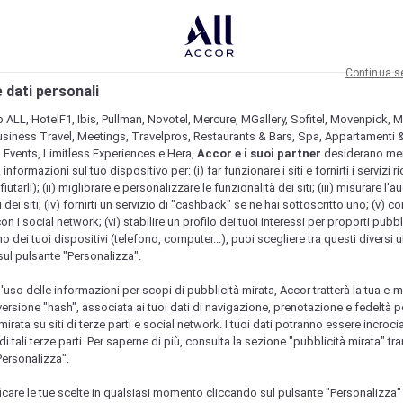
Continua s
 dati personali
b ALL, HotelF1, Ibis, Pullman, Novotel, Mercure, MGallery, Sofitel, Movenpick, M
usiness Travel, Meetings, Travelpros, Restaurants & Bars, Spa, Appartamenti & 
& Events, Limitless Experiences e Hera,
Accor e i suoi partner
desiderano me
nformazioni sul tuo dispositivo per: (i) far funzionare i siti e fornirti i servizi ri
fiutarli); (ii) migliorare e personalizzare le funzionalità dei siti; (iii) misurare l'a
 dei siti; (iv) fornirti un servizio di "cashback" se ne hai sottoscritto uno; (v) co
con i social network; (vi) stabilire un profilo dei tuoi interessi per proporti pubbl
o dei tuoi dispositivi (telefono, computer...), puoi scegliere tra questi diversi ut
sul pulsante "Personalizza".
l'uso delle informazioni per scopi di pubblicità mirata, Accor tratterà la tua e-m
 versione "hash", associata ai tuoi dati di navigazione, prenotazione e fedeltà p
mirata su siti di terze parti e social network. I tuoi dati potranno essere incrociat
 tali terze parti. Per saperne di più, consulta la sezione "pubblicità mirata" tram
Personalizza".
icare le tue scelte in qualsiasi momento cliccando sul pulsante "Personalizza"