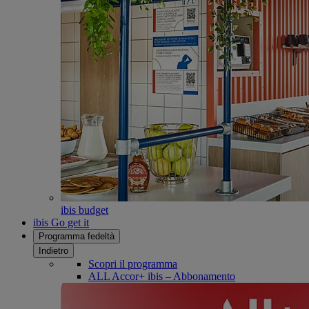
ibis budget
ibis Go get it
Programma fedeltà
Indietro
Scopri il programma
ALL Accor+ ibis – Abbonamento