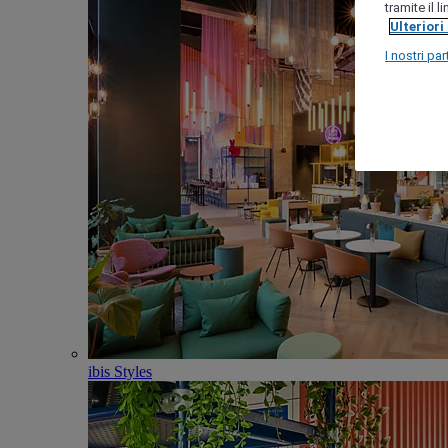
tramite il 
Ulteriori
I nostri par
ibis Styles