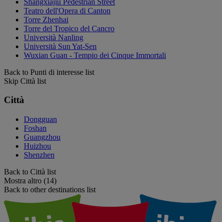
Shangxiajiu Pedestrian Street
Teatro dell'Opera di Canton
Torre Zhenhai
Torre del Tropico del Cancro
Università Nanling
Università Sun Yat-Sen
Wuxian Guan - Tempio dei Cinque Immortali
Back to Punti di interesse list
Skip Città list
Città
Dongguan
Foshan
Guangzhou
Huizhou
Shenzhen
Back to Città list
Mostra altro (14)
Back to other destinations list