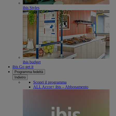
ibis Styles
ibis budget
ibis Go get it
Programma fedeltà
Indietro
Scopri il programma
ALL Accor+ ibis – Abbonamento