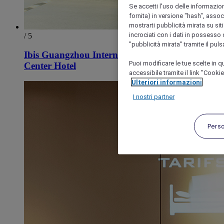
Se accetti l'uso delle informazion
fornita) in versione "hash", assoc
mostrarti pubblicità mirata su siti
incrociati con i dati in possesso d
/ 5
"pubblicità mirata" tramite il pul
Ibis Guangzhou International Exhibition
Puoi modificare le tue scelte in
Center Hotel
accessibile tramite il link "Cooki
Ulteriori informazioni
I nostri partner
Pers