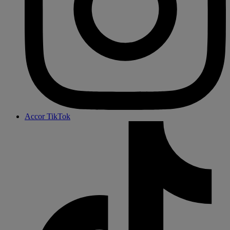
Accor TikTok