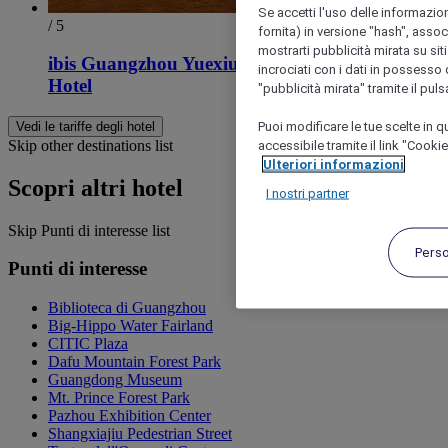
Se accetti l'uso delle informazion
/ 5
fornita) in versione "hash", assoc
mostrarti pubblicità mirata su siti
ibis Guangzhou Yuexiu Park Metro Station
incrociati con i dati in possesso d
Hotel
"pubblicità mirata" tramite il pul
Puoi modificare le tue scelte in
Vedi le tariffe degli hotel
Skip other destinations list
accessibile tramite il link "Cooki
Ulteriori informazioni
Scopri altri hotel
I nostri partner
Skip Punti di interesse list
Pers
Punti di interesse
Biblioteca di Guangzhou
Big-Hippo Water Fairland
CITIC Plaza
Dafu Mountain Forest Park
Guangdong Museum
Mt. Prince Forest Park
Pazhou Exhibition Center
Shangxiajiu Pedestrian Street