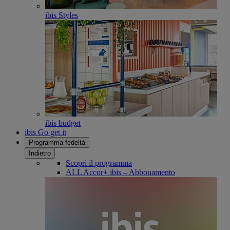
ibis Styles
ibis budget
ibis Go get it
Programma fedeltà
Indietro
Scopri il programma
ALL Accor+ ibis – Abbonamento