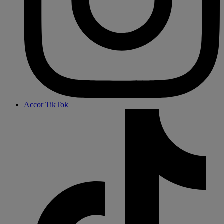
Accor TikTok