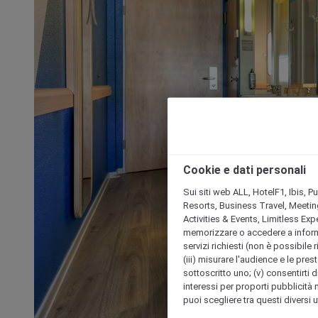
Cookie e dati personali
Sui siti web ALL, HotelF1, Ibis, 
Resorts, Business Travel, Meetin
Activities & Events, Limitless Ex
memorizzare o accedere a informazio
servizi richiesti (non è possibile ri
(iii) misurare l'audience e le prest
sottoscritto uno; (v) consentirti di
interessi per proporti pubblicità 
puoi scegliere tra questi diversi 