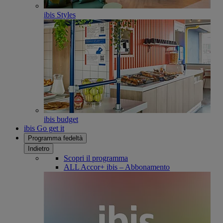
ibis Styles
ibis budget
ibis Go get it
Programma fedeltà
Indietro
Scopri il programma
ALL Accor+ ibis – Abbonamento