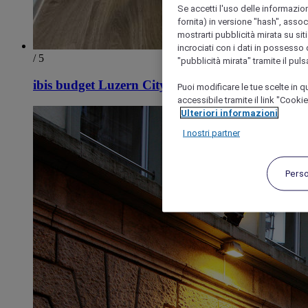
Se accetti l'uso delle informazion
fornita) in versione "hash", assoc
mostrarti pubblicità mirata su siti
incrociati con i dati in possesso d
/ 5
"pubblicità mirata" tramite il pul
ibis budget Luzern City
Puoi modificare le tue scelte in
accessibile tramite il link "Cooki
Ulteriori informazioni
I nostri partner
Pers