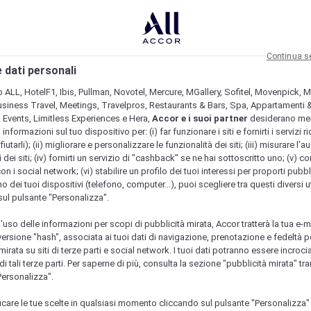
Continua s
 dati personali
b ALL, HotelF1, Ibis, Pullman, Novotel, Mercure, MGallery, Sofitel, Movenpick, M
usiness Travel, Meetings, Travelpros, Restaurants & Bars, Spa, Appartamenti & 
& Events, Limitless Experiences e Hera,
Accor e i suoi partner
desiderano me
nformazioni sul tuo dispositivo per: (i) far funzionare i siti e fornirti i servizi ri
fiutarli); (ii) migliorare e personalizzare le funzionalità dei siti; (iii) misurare l'a
 dei siti; (iv) fornirti un servizio di "cashback" se ne hai sottoscritto uno; (v) co
con i social network; (vi) stabilire un profilo dei tuoi interessi per proporti pubbl
o dei tuoi dispositivi (telefono, computer...), puoi scegliere tra questi diversi ut
sul pulsante "Personalizza".
l'uso delle informazioni per scopi di pubblicità mirata, Accor tratterà la tua e-m
 versione "hash", associata ai tuoi dati di navigazione, prenotazione e fedeltà p
mirata su siti di terze parti e social network. I tuoi dati potranno essere incrociat
 tali terze parti. Per saperne di più, consulta la sezione "pubblicità mirata" tram
Personalizza".
icare le tue scelte in qualsiasi momento cliccando sul pulsante "Personalizza"