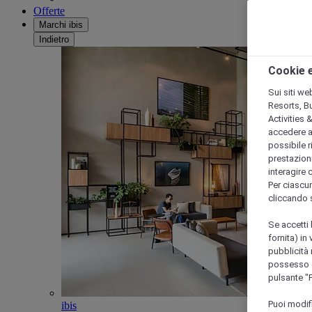
Offerte
Marchi ibis
Indietro
Cookie e
Sui siti we
Resorts, B
Activities 
accedere a i
possibile ri
prestazioni
interagire 
Per ciascun
cliccando 
Se accetti 
fornita) in
pubblicità 
possesso di
pulsante "
Puoi modif
ibis