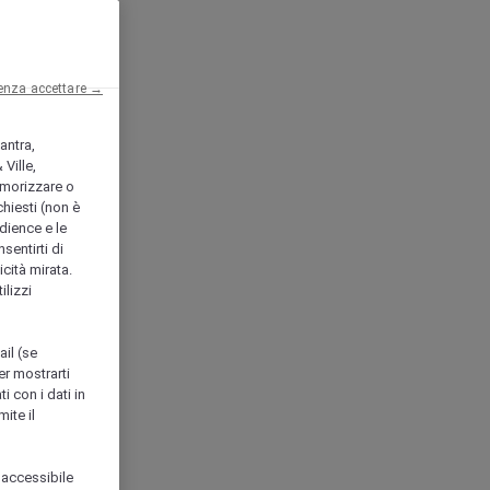
enza accettare →
antra,
Ville,
morizzare o
chiesti (non è
udience e le
nsentirti di
icità mirata.
ilizzi
ail (se
er mostrarti
i con i dati in
ite il
 accessibile