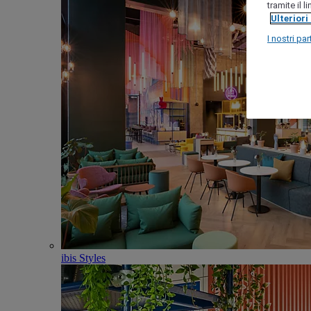
tramite il 
Ulteriori
I nostri par
ibis Styles