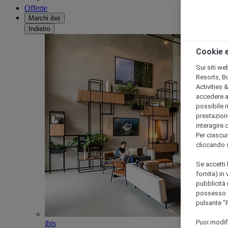
Offerte
Marchi ibis
Indietro
Cookie e
Sui siti we
Resorts, B
Activities 
accedere a i
possibile ri
prestazioni
interagire 
Per ciascun
cliccando 
Se accetti 
fornita) in
pubblicità 
possesso di
pulsante "
Puoi modif
ibis