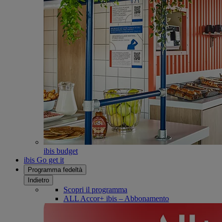
ibis budget
ibis Go get it
Programma fedeltà
Indietro
Scopri il programma
ALL Accor+ ibis – Abbonamento