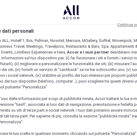
Continua s
 dati personali
b ALL, HotelF1, Ibis, Pullman, Novotel, Mercure, MGallery, Sofitel, Movenpick, M
usiness Travel, Meetings, Travelpros, Restaurants & Bars, Spa, Appartamenti & 
& Events, Limitless Experiences e Hera,
Accor e i suoi partner
desiderano me
nformazioni sul tuo dispositivo per: (i) far funzionare i siti e fornirti i servizi ri
fiutarli); (ii) migliorare e personalizzare le funzionalità dei siti; (iii) misurare l'a
 dei siti; (iv) fornirti un servizio di "cashback" se ne hai sottoscritto uno; (v) co
con i social network; (vi) stabilire un profilo dei tuoi interessi per proporti pubbl
o dei tuoi dispositivi (telefono, computer...), puoi scegliere tra questi diversi ut
sul pulsante "Personalizza".
l'uso delle informazioni per scopi di pubblicità mirata, Accor tratterà la tua e-m
 versione "hash", associata ai tuoi dati di navigazione, prenotazione e fedeltà p
mirata su siti di terze parti e social network. I tuoi dati potranno essere incrociat
 tali terze parti. Per saperne di più, consulta la sezione "pubblicità mirata" tram
Personalizza".
icare le tue scelte in qualsiasi momento cliccando sul pulsante "Personalizza"