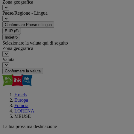
Zona geografica
Paese/Regione - Lingua
Confermare Paese e lingua
EUR
(€)
Indietro
Selezionare la valuta qui di seguito
Zona geografica
Valuta
Confermare la valuta
Hotels
Europa
Francia
LORENA
MEUSE
La tua prossima destinazione