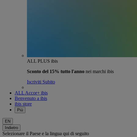
ALL PLUS ibis
Sconto del 15% tutto l'anno
nei marchi ibis
Iscriviti Subito
ALL Accor+ ibis
Benvenuto a ibis
ibis store
Più
EN
Indietro
Selezionare il Paese e la lingua qui di seguito