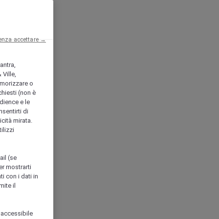
enza accettare →
antra,
Ville,
morizzare o
chiesti (non è
udience e le
nsentirti di
icità mirata.
ilizzi
ail (se
er mostrarti
i con i dati in
ite il
 accessibile