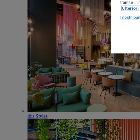
tramite il 
Ulteriori
I nostri par
ibis Styles