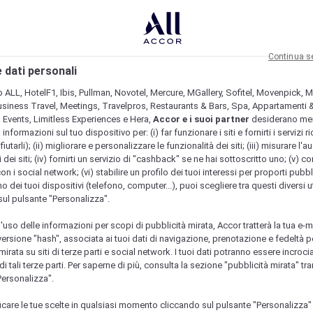
Continua s
 dati personali
b ALL, HotelF1, Ibis, Pullman, Novotel, Mercure, MGallery, Sofitel, Movenpick, M
usiness Travel, Meetings, Travelpros, Restaurants & Bars, Spa, Appartamenti & 
& Events, Limitless Experiences e Hera,
Accor e i suoi partner
desiderano me
nformazioni sul tuo dispositivo per: (i) far funzionare i siti e fornirti i servizi ri
fiutarli); (ii) migliorare e personalizzare le funzionalità dei siti; (iii) misurare l'a
 dei siti; (iv) fornirti un servizio di "cashback" se ne hai sottoscritto uno; (v) co
con i social network; (vi) stabilire un profilo dei tuoi interessi per proporti pubbl
o dei tuoi dispositivi (telefono, computer...), puoi scegliere tra questi diversi ut
sul pulsante "Personalizza".
l'uso delle informazioni per scopi di pubblicità mirata, Accor tratterà la tua e-m
 versione "hash", associata ai tuoi dati di navigazione, prenotazione e fedeltà p
mirata su siti di terze parti e social network. I tuoi dati potranno essere incrociat
 tali terze parti. Per saperne di più, consulta la sezione "pubblicità mirata" tram
Personalizza".
icare le tue scelte in qualsiasi momento cliccando sul pulsante "Personalizza"