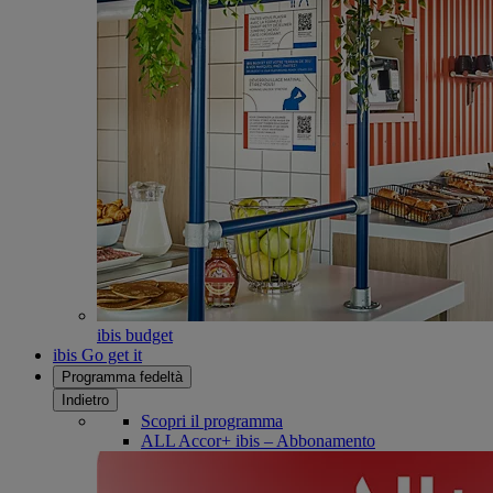
ibis budget
ibis Go get it
Programma fedeltà
Indietro
Scopri il programma
ALL Accor+ ibis – Abbonamento