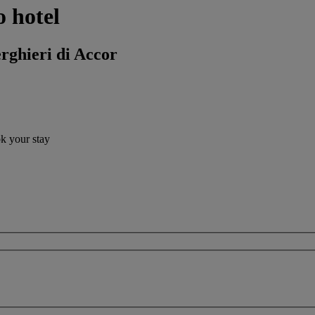
o hotel
erghieri di Accor
ok your stay