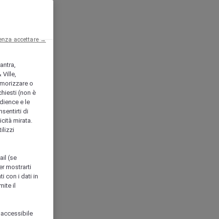
enza accettare →
antra,
Ville,
morizzare o
chiesti (non è
udience e le
nsentirti di
icità mirata.
ilizzi
ail (se
er mostrarti
i con i dati in
ite il
 accessibile