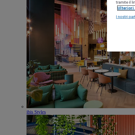
tramite il 
Ulteriori
I nostri par
ibis Styles