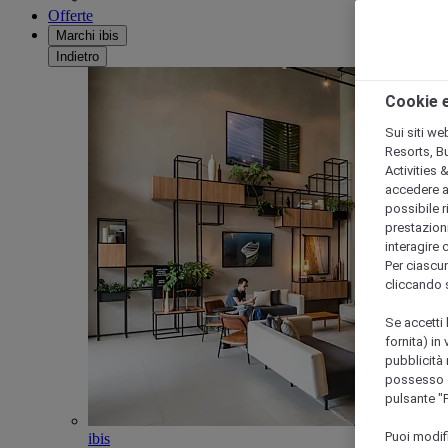
Offerte
Marchi ibis
Indietro
Cookie e
Sui siti we
Resorts, B
Activities 
accedere a i
possibile ri
prestazioni
interagire 
Per ciascun
cliccando 
Se accetti 
fornita) in
pubblicità 
possesso di
pulsante "
Puoi modif
ibis