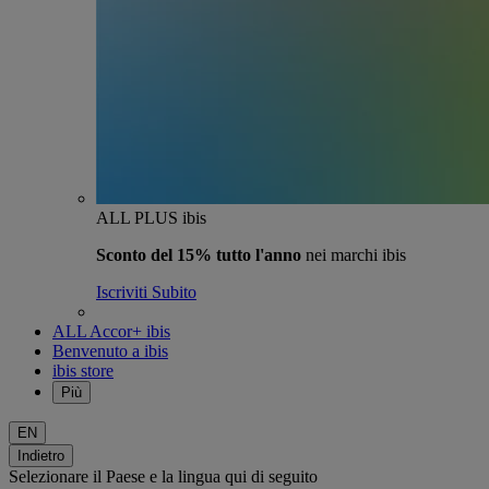
ALL PLUS ibis
Sconto del 15% tutto l'anno
nei marchi ibis
Iscriviti Subito
ALL Accor+ ibis
Benvenuto a ibis
ibis store
Più
EN
Indietro
Selezionare il Paese e la lingua qui di seguito