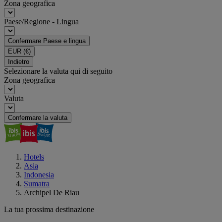
Zona geografica
Paese/Regione - Lingua
Confermare Paese e lingua
EUR
(€)
Indietro
Selezionare la valuta qui di seguito
Zona geografica
Valuta
Confermare la valuta
Hotels
Asia
Indonesia
Sumatra
Archipel De Riau
La tua prossima destinazione