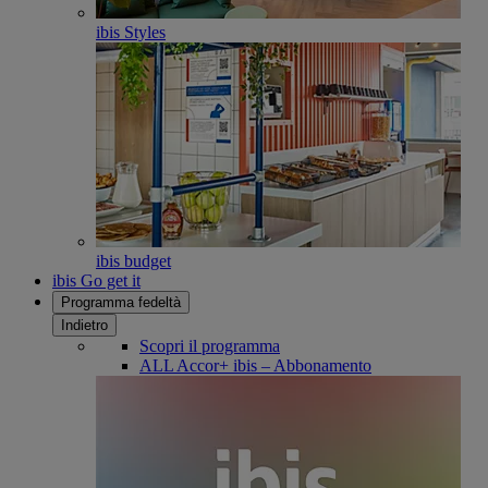
ibis Styles
ibis budget
ibis Go get it
Programma fedeltà
Indietro
Scopri il programma
ALL Accor+ ibis – Abbonamento