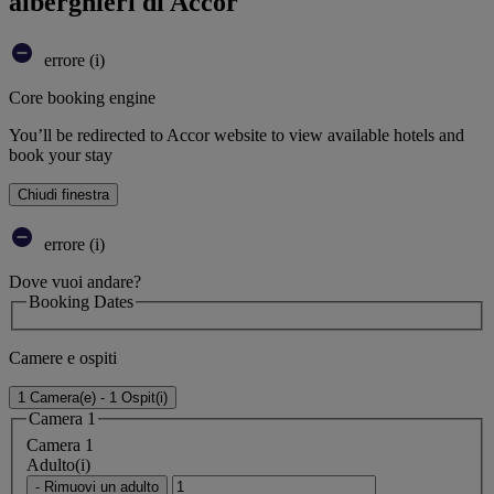
alberghieri di Accor
errore (i)
Core booking engine
You’ll be redirected to Accor website to view available hotels and
book your stay
Chiudi finestra
errore (i)
Dove vuoi andare?
Booking Dates
Camere e ospiti
1 Camera(e) - 1 Ospit(i)
Camera 1
Camera 1
Adulto(i)
- Rimuovi un adulto