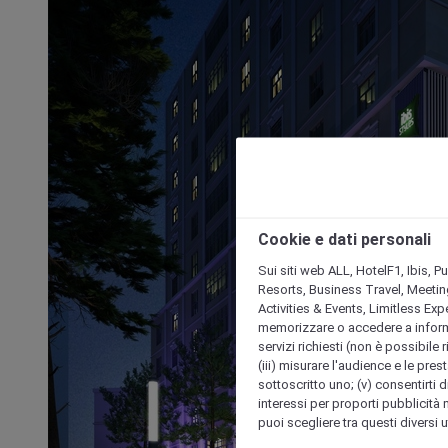
Cookie e dati personali
Sui siti web ALL, HotelF1, Ibis, 
Resorts, Business Travel, Meetin
Activities & Events, Limitless Ex
memorizzare o accedere a informazio
servizi richiesti (non è possibile ri
(iii) misurare l'audience e le prest
sottoscritto uno; (v) consentirti di
interessi per proporti pubblicità 
puoi scegliere tra questi diversi 