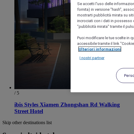
Se accetti l'uso delle informazion
fornita) in versione "hash", assoc
mostrarti pubblicità mirata su siti
incrociati con i dati in possesso d
"pubblicità mirata" tramite il pul
Puoi modificare le tue scelte in
accessibile tramite il link "Cooki
Ulteriori informazioni
I nostri partner
Pers
/ 5
ibis Styles Xiamen Zhongshan Rd Walking
Street Hotel
Skip other destinations list