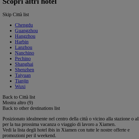
Scopri altri hotel
Skip Città list
Chengdu
Guangzhou
Hangzhou
Harbin
Lanzhou
Nanchino
Pechino
Shanghai
Shenzhen
Taiyuan
Tianjin
Wuxi
Back to Città list
Mostra altro (9)
Back to other destinations list
Posizionato idealmente nel centro della città o vicino alla stazione o all
per la tua prossima vacanza o viaggio di lavoro a Xiamen.
Vedi la lista degli hotel ibis in Xiamen con tutte le nostre offerte e
promozioni per il weekend.