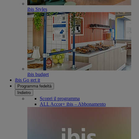
ibis Styles
ibis budget
ibis Go get it
Programma fedeltà
Indietro
Scopri il programma
ALL Accor+ ibis – Abbonamento