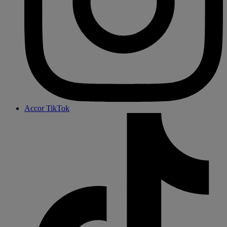
Accor TikTok