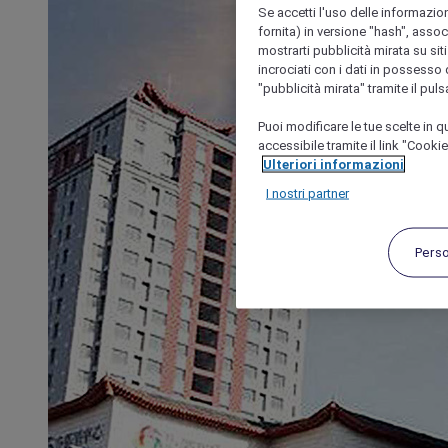
Se accetti l'uso delle informazion
fornita) in versione "hash", assoc
mostrarti pubblicità mirata su siti
incrociati con i dati in possesso d
"pubblicità mirata" tramite il pul
Puoi modificare le tue scelte in
accessibile tramite il link "Cooki
Ulteriori informazioni
I nostri partner
Pers