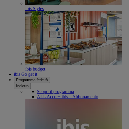
ibis Styles
ibis budget
ibis Go get it
Programma fedeltà
Indietro
Scopri il programma
ALL Accor+ ibis – Abbonamento