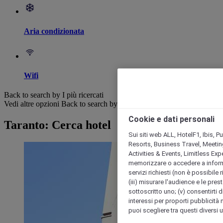
Aria condizionata
Wifi
Back to search by I più ricercati
Vedi altre opzioni
Back to search by categories
Cookie e dati personali
Taranto: Cerca hotel
Sui siti web ALL, HotelF1, Ibis, 
Resorts, Business Travel, Meetin
Activities & Events, Limitless Ex
memorizzare o accedere a informazio
servizi richiesti (non è possibile ri
(iii) misurare l'audience e le prest
sottoscritto uno; (v) consentirti di
interessi per proporti pubblicità 
puoi scegliere tra questi diversi 