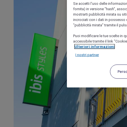
Se accetti l'uso delle informazion
fornita) in versione "hash", assoc
mostrarti pubblicità mirata su siti
incrociati con i dati in possesso d
"pubblicità mirata" tramite il pul
Puoi modificare le tue scelte in
accessibile tramite il link "Cooki
Ulteriori informazioni
I nostri partner
Pers