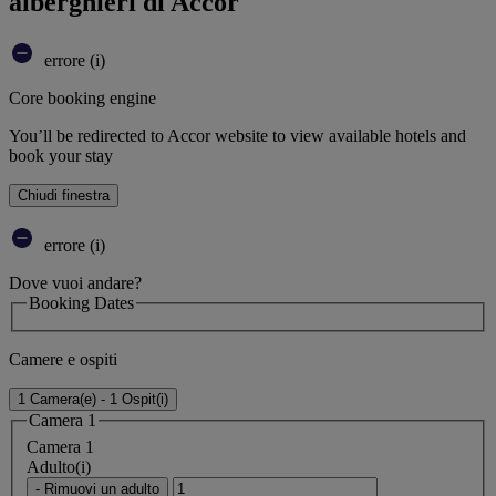
alberghieri di Accor
errore (i)
Core booking engine
You’ll be redirected to Accor website to view available hotels and
book your stay
Chiudi finestra
errore (i)
Dove vuoi andare?
Booking Dates
Camere e ospiti
1 Camera(e) - 1 Ospit(i)
Camera 1
Camera 1
Adulto(i)
- Rimuovi un adulto