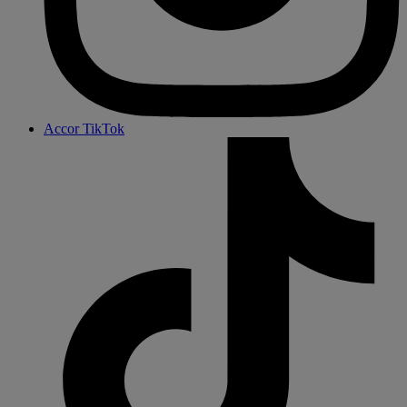
Accor TikTok