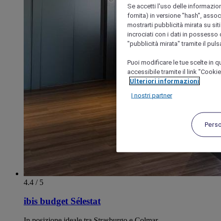
Se accetti l'uso delle informazion
fornita) in versione "hash", assoc
mostrarti pubblicità mirata su siti
incrociati con i dati in possesso d
"pubblicità mirata" tramite il pul
Puoi modificare le tue scelte in
accessibile tramite il link "Cooki
Ulteriori informazioni
I nostri partner
Pers
4.4 / 5
ibis budget Sélestat
In posizione ideale tra Strasburgo e Colmar