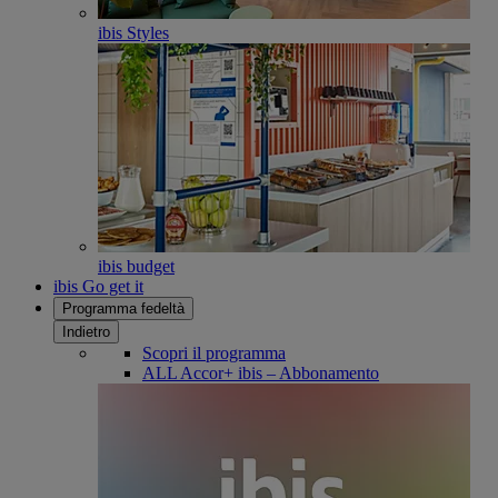
ibis Styles
ibis budget
ibis Go get it
Programma fedeltà
Indietro
Scopri il programma
ALL Accor+ ibis – Abbonamento