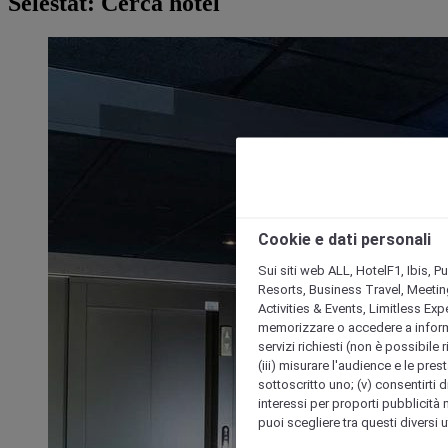
Selestat: Cerca hotel
Cookie e dati personali
Sui siti web ALL, HotelF1, Ibis, 
Resorts, Business Travel, Meetin
Activities & Events, Limitless Ex
memorizzare o accedere a informazio
servizi richiesti (non è possibile ri
(iii) misurare l'audience e le prest
sottoscritto uno; (v) consentirti di
interessi per proporti pubblicità 
puoi scegliere tra questi diversi 