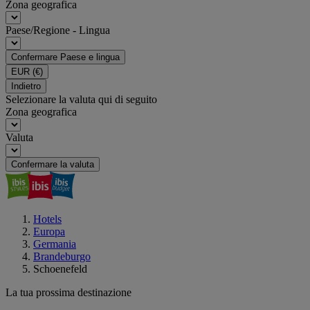
Zona geografica
Paese/Regione - Lingua
Confermare Paese e lingua
EUR
(€)
Indietro
Selezionare la valuta qui di seguito
Zona geografica
Valuta
Confermare la valuta
Hotels
Europa
Germania
Brandeburgo
Schoenefeld
La tua prossima destinazione