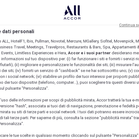
Continua s
 dati personali
b ALL, HotelF1, Ibis, Pullman, Novotel, Mercure, MGallery, Sofitel, Movenpick, M
usiness Travel, Meetings, Travelpros, Restaurants & Bars, Spa, Appartamenti & 
& Events, Limitless Experiences e Hera,
Accor e i suoi partner
desiderano me
nformazioni sul tuo dispositivo per: (i) far funzionare i siti e fornirti i servizi ri
fiutarli); (ii) migliorare e personalizzare le funzionalità dei siti; (iii) misurare l'a
 dei siti; (iv) fornirti un servizio di "cashback" se ne hai sottoscritto uno; (v) co
con i social network; (vi) stabilire un profilo dei tuoi interessi per proporti pubbl
o dei tuoi dispositivi (telefono, computer...), puoi scegliere tra questi diversi ut
sul pulsante "Personalizza".
l'uso delle informazioni per scopi di pubblicità mirata, Accor tratterà la tua e-m
 versione "hash", associata ai tuoi dati di navigazione, prenotazione e fedeltà p
mirata su siti di terze parti e social network. I tuoi dati potranno essere incrociat
 tali terze parti. Per saperne di più, consulta la sezione "pubblicità mirata" tram
Personalizza".
icare le tue scelte in qualsiasi momento cliccando sul pulsante "Personalizza"