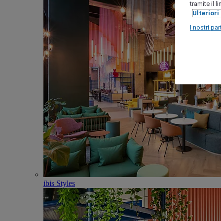
tramite il 
Ulteriori
I nostri par
ibis Styles