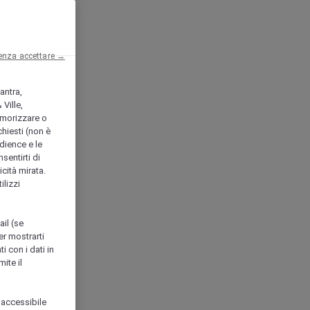
enza accettare →
antra,
Ville,
morizzare o
chiesti (non è
udience e le
nsentirti di
icità mirata.
ilizzi
ail (se
er mostrarti
i con i dati in
ite il
 accessibile