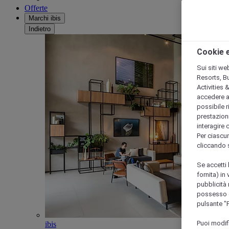
Offerte
Marchi ibis
Indietro
Cookie e
Sui siti we
Resorts, B
Activities 
accedere a i
possibile ri
prestazioni
interagire 
Per ciascun
cliccando 
Se accetti 
fornita) in
pubblicità 
possesso di
pulsante "
Puoi modif
ibis