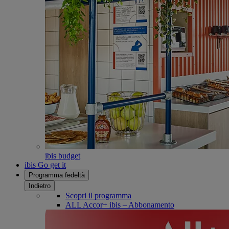
ibis budget
ibis Go get it
Programma fedeltà
Indietro
Scopri il programma
ALL Accor+ ibis – Abbonamento