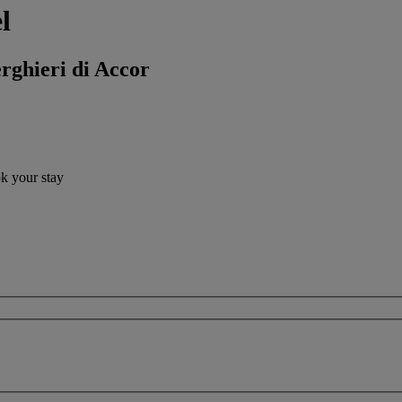
l
erghieri di Accor
ok your stay