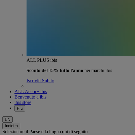
ALL PLUS ibis
Sconto del 15% tutto l'anno
nei marchi ibis
Iscriviti Subito
ALL Accor+ ibis
Benvenuto a ibis
ibis store
Più
EN
Indietro
Selezionare il Paese e la lingua qui di seguito