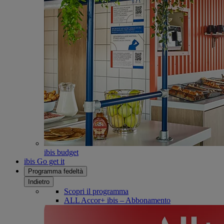
ibis budget
ibis Go get it
Programma fedeltà
Indietro
Scopri il programma
ALL Accor+ ibis – Abbonamento