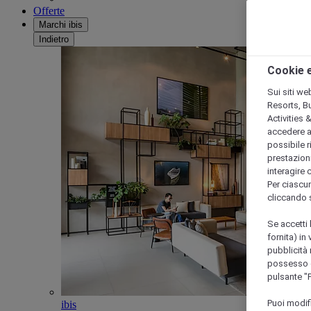
Offerte
Marchi ibis
Indietro
Cookie e
Sui siti we
Resorts, B
Activities 
accedere a i
possibile ri
prestazioni
interagire 
Per ciascun
cliccando 
Se accetti 
fornita) in
pubblicità 
possesso di
pulsante "
Puoi modif
ibis