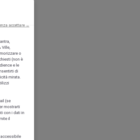
enza accettare →
antra,
Ville,
morizzare o
chiesti (non è
udience e le
nsentirti di
icità mirata.
ilizzi
ail (se
er mostrarti
i con i dati in
ite il
 accessibile