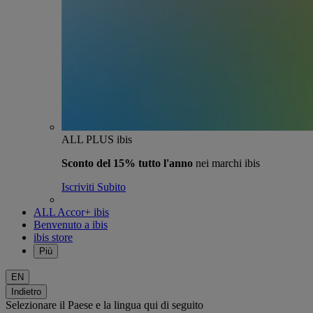
ALL PLUS ibis
Sconto del 15% tutto l'anno
nei marchi ibis
Iscriviti Subito
ALL Accor+ ibis
Benvenuto a ibis
ibis store
Più
EN
Indietro
Selezionare il Paese e la lingua qui di seguito