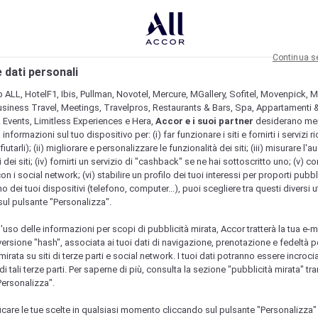
Continua s
 dati personali
b ALL, HotelF1, Ibis, Pullman, Novotel, Mercure, MGallery, Sofitel, Movenpick, M
usiness Travel, Meetings, Travelpros, Restaurants & Bars, Spa, Appartamenti & 
& Events, Limitless Experiences e Hera,
Accor e i suoi partner
desiderano me
nformazioni sul tuo dispositivo per: (i) far funzionare i siti e fornirti i servizi ri
fiutarli); (ii) migliorare e personalizzare le funzionalità dei siti; (iii) misurare l'a
 dei siti; (iv) fornirti un servizio di "cashback" se ne hai sottoscritto uno; (v) co
con i social network; (vi) stabilire un profilo dei tuoi interessi per proporti pubbl
o dei tuoi dispositivi (telefono, computer...), puoi scegliere tra questi diversi ut
sul pulsante "Personalizza".
l'uso delle informazioni per scopi di pubblicità mirata, Accor tratterà la tua e-m
 versione "hash", associata ai tuoi dati di navigazione, prenotazione e fedeltà p
mirata su siti di terze parti e social network. I tuoi dati potranno essere incrociat
 tali terze parti. Per saperne di più, consulta la sezione "pubblicità mirata" tram
Personalizza".
icare le tue scelte in qualsiasi momento cliccando sul pulsante "Personalizza"