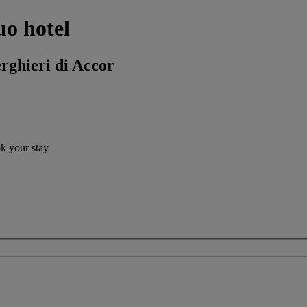
uo hotel
erghieri di Accor
ok your stay