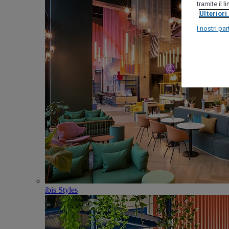
tramite il 
Ulteriori
I nostri par
ibis Styles