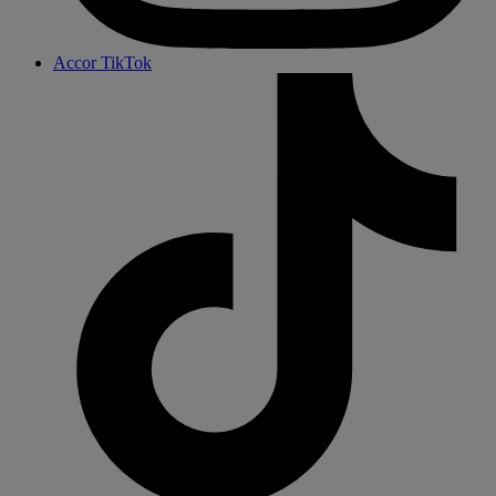
Accor TikTok