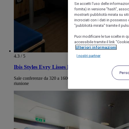
Se accetti l'uso delle informazion
fornita) in versione "hash", assoc
mostrarti pubblicità mirata su siti
incrociati con i dati in possesso d
"pubblicità mirata" tramite il pul
Puoi modificare le tue scelte in
accessibile tramite il link "Cooki
Ulteriori informazioni
I nostri partner
4.3 / 5
Ibis Styles Evry Lisses Paris Sud
Pers
Sale conferenze da 320 a 1600 m², adattabili a ogni tipo di
riunione