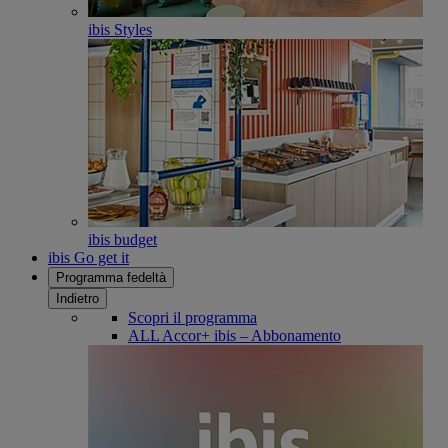
ibis Styles
ibis budget
ibis Go get it
Programma fedeltà
Indietro
Scopri il programma
ALL Accor+ ibis – Abbonamento