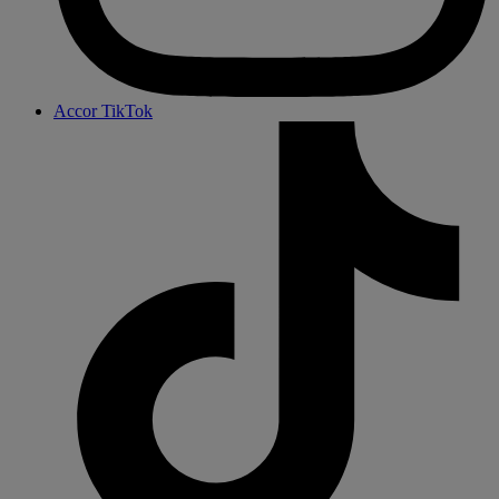
Accor TikTok