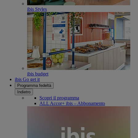
ibis Styles
ibis budget
ibis Go get it
Programma fedeltà
Indietro
Scopri il programma
ALL Accor+ ibis – Abbonamento