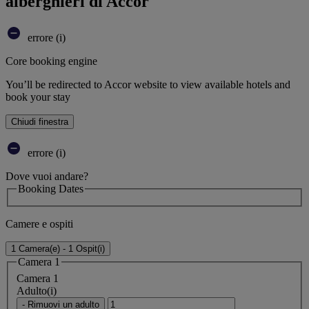
alberghieri di Accor
errore (i)
Core booking engine
You’ll be redirected to Accor website to view available hotels and
book your stay
Chiudi finestra
errore (i)
Dove vuoi andare?
Booking Dates
Camere e ospiti
1 Camera(e) - 1 Ospit(i)
Camera 1
Camera 1
Adulto(i)
- Rimuovi un adulto