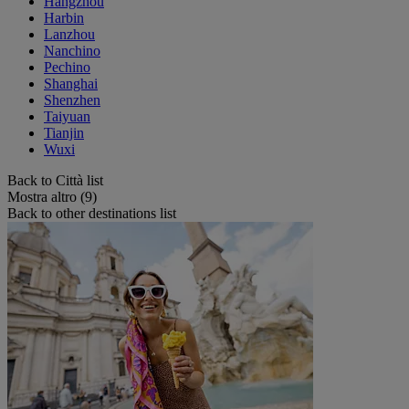
Hangzhou
Harbin
Lanzhou
Nanchino
Pechino
Shanghai
Shenzhen
Taiyuan
Tianjin
Wuxi
Back to Città list
Mostra altro (9)
Back to other destinations list