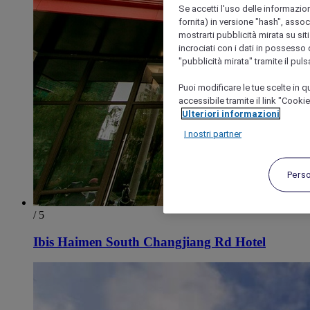
Se accetti l'uso delle informazion
fornita) in versione "hash", assoc
mostrarti pubblicità mirata su siti
incrociati con i dati in possesso d
"pubblicità mirata" tramite il pul
Puoi modificare le tue scelte in
accessibile tramite il link "Cooki
Ulteriori informazioni
I nostri partner
Pers
/ 5
Ibis Haimen South Changjiang Rd Hotel