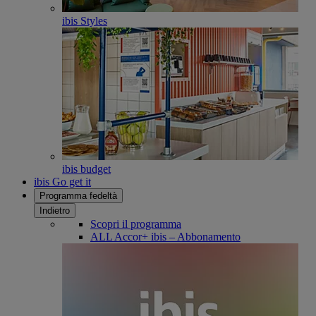
ibis Styles
ibis budget
ibis Go get it
Programma fedeltà
Indietro
Scopri il programma
ALL Accor+ ibis – Abbonamento