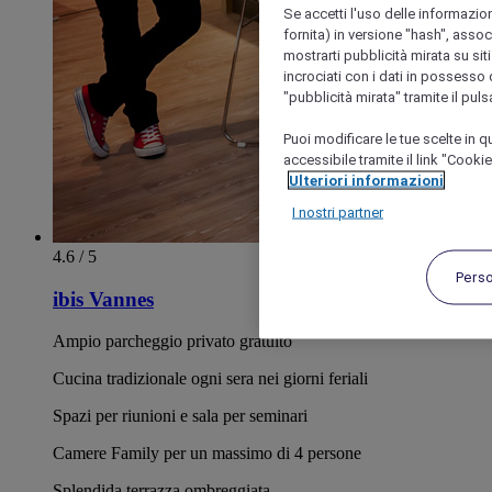
Se accetti l'uso delle informazion
fornita) in versione "hash", assoc
mostrarti pubblicità mirata su siti
incrociati con i dati in possesso d
"pubblicità mirata" tramite il pul
Puoi modificare le tue scelte in
accessibile tramite il link "Cooki
Ulteriori informazioni
I nostri partner
4.6 / 5
Pers
ibis Vannes
Ampio parcheggio privato gratuito
Cucina tradizionale ogni sera nei giorni feriali
Spazi per riunioni e sala per seminari
Camere Family per un massimo di 4 persone
Splendida terrazza ombreggiata