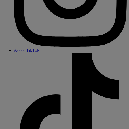
Accor TikTok