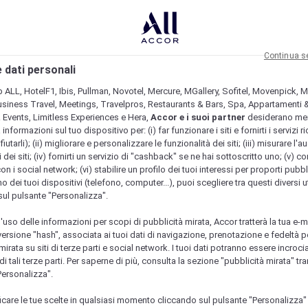
Continua s
 dati personali
b ALL, HotelF1, Ibis, Pullman, Novotel, Mercure, MGallery, Sofitel, Movenpick, M
usiness Travel, Meetings, Travelpros, Restaurants & Bars, Spa, Appartamenti & 
& Events, Limitless Experiences e Hera,
Accor e i suoi partner
desiderano me
nformazioni sul tuo dispositivo per: (i) far funzionare i siti e fornirti i servizi ri
fiutarli); (ii) migliorare e personalizzare le funzionalità dei siti; (iii) misurare l'a
 dei siti; (iv) fornirti un servizio di "cashback" se ne hai sottoscritto uno; (v) co
con i social network; (vi) stabilire un profilo dei tuoi interessi per proporti pubbl
o dei tuoi dispositivi (telefono, computer...), puoi scegliere tra questi diversi ut
sul pulsante "Personalizza".
l'uso delle informazioni per scopi di pubblicità mirata, Accor tratterà la tua e-m
 versione "hash", associata ai tuoi dati di navigazione, prenotazione e fedeltà p
mirata su siti di terze parti e social network. I tuoi dati potranno essere incrociat
 tali terze parti. Per saperne di più, consulta la sezione "pubblicità mirata" tram
Personalizza".
icare le tue scelte in qualsiasi momento cliccando sul pulsante "Personalizza"