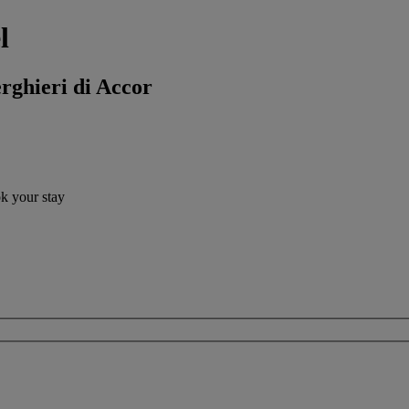
l
erghieri di Accor
ok your stay