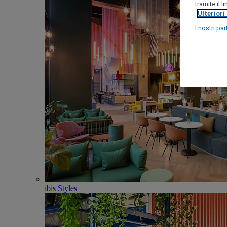
tramite il 
Ulteriori
I nostri par
ibis Styles