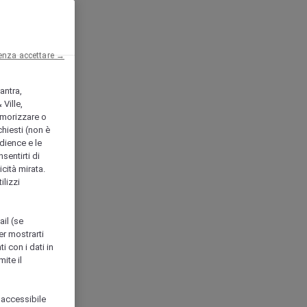
enza accettare →
antra,
Ville,
morizzare o
chiesti (non è
udience e le
nsentirti di
icità mirata.
ilizzi
ail (se
er mostrarti
i con i dati in
ite il
 accessibile