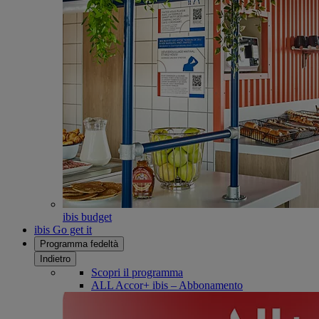
ibis budget
ibis Go get it
Programma fedeltà
Indietro
Scopri il programma
ALL Accor+ ibis – Abbonamento