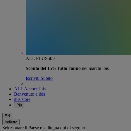
ALL PLUS ibis
Sconto del 15% tutto l'anno
nei marchi ibis
Iscriviti Subito
ALL Accor+ ibis
Benvenuto a ibis
ibis store
Più
EN
Indietro
Selezionare il Paese e la lingua qui di seguito