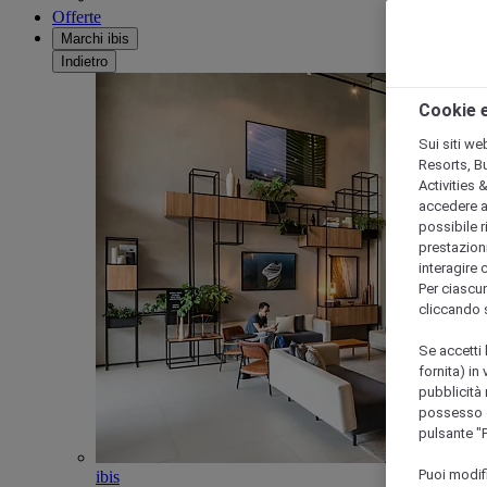
Offerte
Marchi ibis
Indietro
Cookie e
Sui siti we
Resorts, B
Activities 
accedere a i
possibile ri
prestazioni
interagire 
Per ciascun
cliccando 
Se accetti 
fornita) in
pubblicità 
possesso di
pulsante "
Puoi modif
ibis