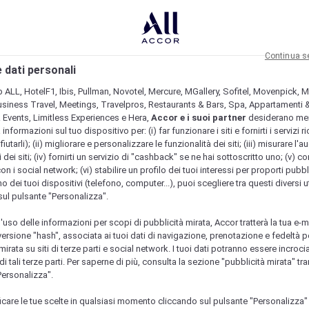
Continua s
 dati personali
b ALL, HotelF1, Ibis, Pullman, Novotel, Mercure, MGallery, Sofitel, Movenpick, M
usiness Travel, Meetings, Travelpros, Restaurants & Bars, Spa, Appartamenti & 
& Events, Limitless Experiences e Hera,
Accor e i suoi partner
desiderano me
nformazioni sul tuo dispositivo per: (i) far funzionare i siti e fornirti i servizi ri
fiutarli); (ii) migliorare e personalizzare le funzionalità dei siti; (iii) misurare l'a
 dei siti; (iv) fornirti un servizio di "cashback" se ne hai sottoscritto uno; (v) co
con i social network; (vi) stabilire un profilo dei tuoi interessi per proporti pubbl
o dei tuoi dispositivi (telefono, computer...), puoi scegliere tra questi diversi ut
sul pulsante "Personalizza".
l'uso delle informazioni per scopi di pubblicità mirata, Accor tratterà la tua e-m
 versione "hash", associata ai tuoi dati di navigazione, prenotazione e fedeltà p
mirata su siti di terze parti e social network. I tuoi dati potranno essere incrociat
 tali terze parti. Per saperne di più, consulta la sezione "pubblicità mirata" tram
Personalizza".
icare le tue scelte in qualsiasi momento cliccando sul pulsante "Personalizza"