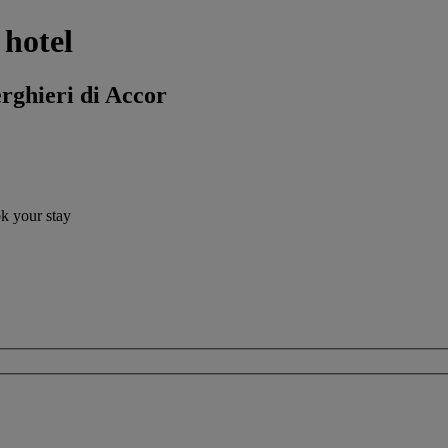
 hotel
erghieri di Accor
ok your stay