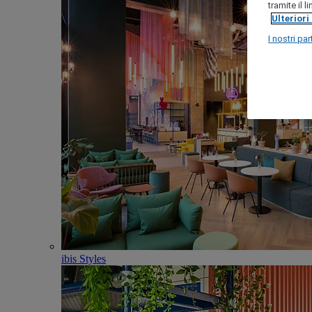
tramite il 
Ulteriori
I nostri par
ibis Styles