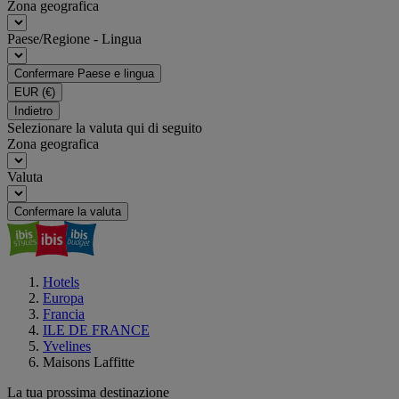
Zona geografica
Paese/Regione - Lingua
Confermare Paese e lingua
EUR
(€)
Indietro
Selezionare la valuta qui di seguito
Zona geografica
Valuta
Confermare la valuta
Hotels
Europa
Francia
ILE DE FRANCE
Yvelines
Maisons Laffitte
La tua prossima destinazione