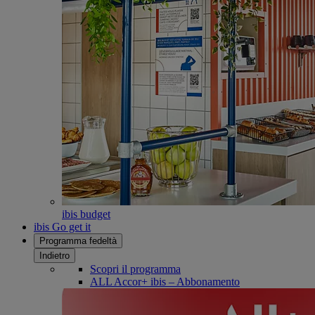
ibis budget
ibis Go get it
Programma fedeltà
Indietro
Scopri il programma
ALL Accor+ ibis – Abbonamento