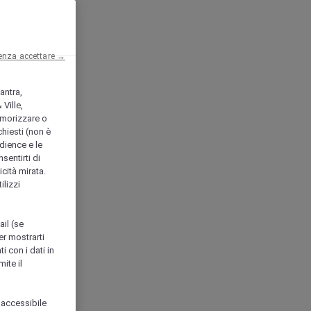
enza accettare →
antra,
Ville,
morizzare o
chiesti (non è
udience e le
nsentirti di
icità mirata.
ilizzi
ail (se
er mostrarti
i con i dati in
ite il
 accessibile