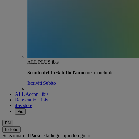
ALL PLUS ibis
Sconto del 15% tutto l'anno
nei marchi ibis
Iscriviti Subito
ALL Accor+ ibis
Benvenuto a ibis
ibis store
Più
EN
Indietro
Selezionare il Paese e la lingua qui di seguito