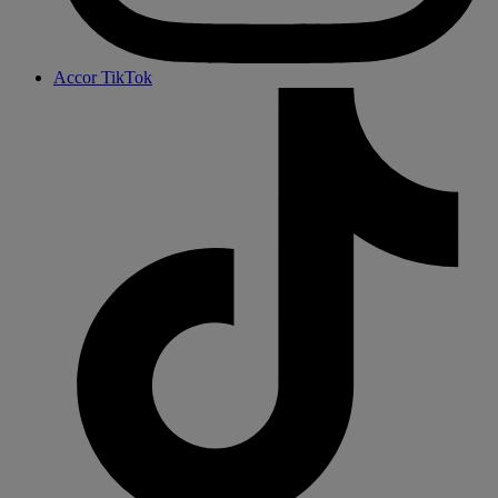
Accor TikTok