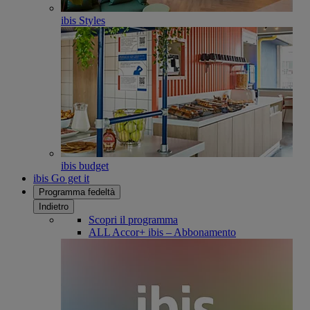
ibis Styles
ibis budget
ibis Go get it
Programma fedeltà
Indietro
Scopri il programma
ALL Accor+ ibis – Abbonamento