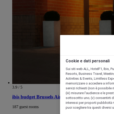
Cookie e dati personali
Sui siti web ALL, HotelF1, Ibis, 
Resorts, Business Travel, Meetin
Activities & Events, Limitless Ex
memorizzare o accedere a informazio
3.9 / 5
servizi richiesti (non è possibile ri
(iii) misurare l'audience e le prest
ibis budget Brussels Airport
sottoscritto uno; (v) consentirti di
interessi per proporti pubblicità 
187 guest rooms
puoi scegliere tra questi diversi 