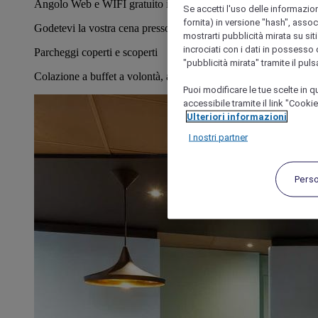
Angolo Web e WIFI gratuito in tutto l'hotel
Se accetti l'uso delle informazion
fornita) in versione "hash", assoc
Godetevi la vostra cena presso il ristorante ibis Kitchen
mostrarti pubblicità mirata su siti
incrociati con i dati in possesso d
Parcheggi coperti e scoperti
"pubblicità mirata" tramite il pul
Colazione a buffet a volontà, a un prezzo eccezionale
Puoi modificare le tue scelte in
accessibile tramite il link "Cooki
Ulteriori informazioni
I nostri partner
Pers