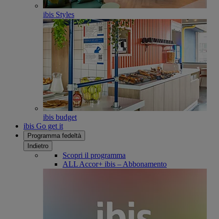
ibis Styles
ibis budget
ibis Go get it
Programma fedeltà
Indietro
Scopri il programma
ALL Accor+ ibis – Abbonamento