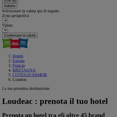
EUR
(€)
Indietro
Selezionare la valuta qui di seguito
Zona geografica
Valuta
Confermare la valuta
Hotels
Europa
Francia
BRETAGNA
COTES-D'ARMOR
Loudeac
La tua prossima destinazione
Loudeac : prenota il tuo hotel
Prenota un hotel tra gli oltre 45 brand