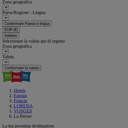
Zona geografica
Paese/Regione - Lingua
Confermare Paese e lingua
EUR
(€)
Indietro
Selezionare la valuta qui di seguito
Zona geografica
Valuta
Confermare la valuta
Hotels
Europa
Francia
LORENA
VOSGES
La Bresse
La tua prossima destinazione