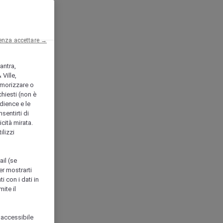
enza accettare →
antra,
Ville,
morizzare o
chiesti (non è
udience e le
nsentirti di
icità mirata.
ilizzi
ail (se
er mostrarti
i con i dati in
ite il
 accessibile