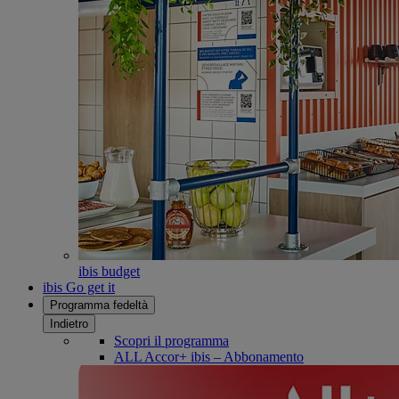
ibis budget
ibis Go get it
Programma fedeltà
Indietro
Scopri il programma
ALL Accor+ ibis – Abbonamento