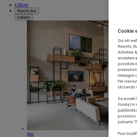
Offerte
Marchi ibis
Indietro
Cookie e
Sui siti we
Resorts, B
Activities 
accedere a i
possibile ri
prestazioni
interagire 
Per ciascun
cliccando 
Se accetti 
fornita) in
pubblicità 
possesso di
pulsante "
Puoi modif
ibis