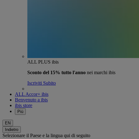
ALL PLUS ibis
Sconto del 15% tutto l'anno
nei marchi ibis
Iscriviti Subito
ALL Accor+ ibis
Benvenuto a ibis
ibis store
Più
EN
Indietro
Selezionare il Paese e la lingua qui di seguito