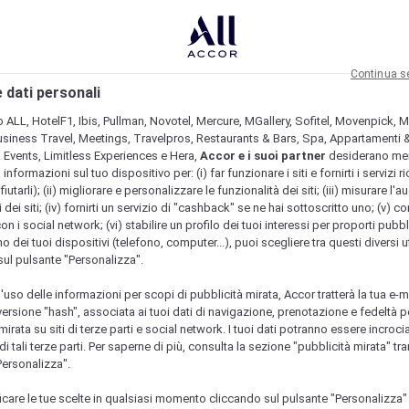
Continua s
 dati personali
b ALL, HotelF1, Ibis, Pullman, Novotel, Mercure, MGallery, Sofitel, Movenpick, M
usiness Travel, Meetings, Travelpros, Restaurants & Bars, Spa, Appartamenti & 
& Events, Limitless Experiences e Hera,
Accor e i suoi partner
desiderano me
nformazioni sul tuo dispositivo per: (i) far funzionare i siti e fornirti i servizi ri
fiutarli); (ii) migliorare e personalizzare le funzionalità dei siti; (iii) misurare l'a
 dei siti; (iv) fornirti un servizio di "cashback" se ne hai sottoscritto uno; (v) co
con i social network; (vi) stabilire un profilo dei tuoi interessi per proporti pubbl
o dei tuoi dispositivi (telefono, computer...), puoi scegliere tra questi diversi ut
sul pulsante "Personalizza".
l'uso delle informazioni per scopi di pubblicità mirata, Accor tratterà la tua e-m
 versione "hash", associata ai tuoi dati di navigazione, prenotazione e fedeltà p
mirata su siti di terze parti e social network. I tuoi dati potranno essere incrociat
 tali terze parti. Per saperne di più, consulta la sezione "pubblicità mirata" tram
Personalizza".
icare le tue scelte in qualsiasi momento cliccando sul pulsante "Personalizza"