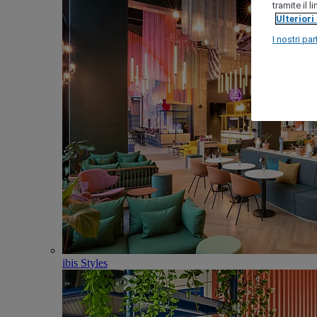
tramite il 
Ulteriori
I nostri par
ibis Styles