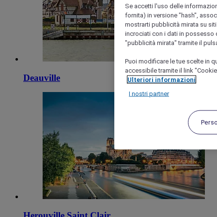
Se accetti l'uso delle informazion
fornita) in versione "hash", assoc
mostrarti pubblicità mirata su siti
incrociati con i dati in possesso d
"pubblicità mirata" tramite il pul
Puoi modificare le tue scelte in
accessibile tramite il link "Cooki
Deauville
Ulteriori informazioni
I nostri partner
Pers
Herouville Saint Clair