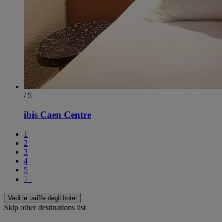
/ 5
ibis Caen Centre
1
2
3
4
5
〉
Vedi le tariffe degli hotel
Skip other destinations list