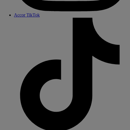
Accor TikTok