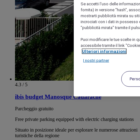
Se accetti l'uso delle informazion
fornita) in versione "hash", assoc
mostrarti pubblicità mirata su siti
incrociati con i dati in possesso d
"pubblicità mirata" tramite il pul
Puoi modificare le tue scelte in
accessibile tramite il link "Cooki
Ulteriori informazioni
I nostri partner
Pers
4.3 / 5
ibis budget Manosque Cadarache
Parcheggio gratuito
Free private parking equipped with electric charging stations
Situato in posizione ideale per esplorare le numerose attrazioni
turistiche della regione