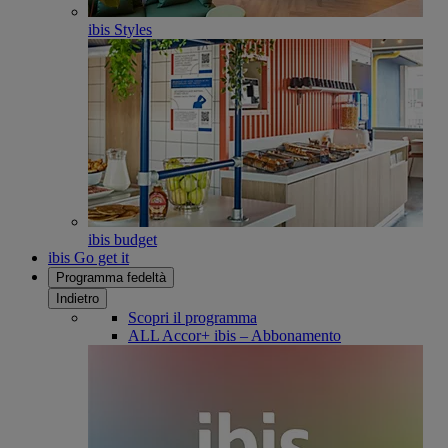
ibis Styles
ibis budget
ibis Go get it
Programma fedeltà
Indietro
Scopri il programma
ALL Accor+ ibis – Abbonamento