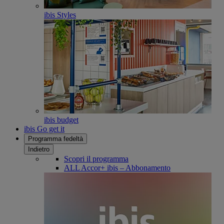
ibis Styles
ibis budget
ibis Go get it
Programma fedeltà
Indietro
Scopri il programma
ALL Accor+ ibis – Abbonamento