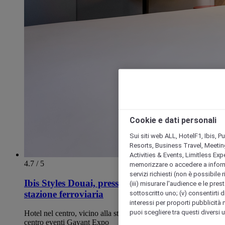
Cookie e dati personali
Sui siti web ALL, HotelF1, Ibis, 
Resorts, Business Travel, Meetin
Activities & Events, Limitless Ex
4.7 / 5
memorizzare o accedere a informazio
servizi richiesti (non è possibile ri
Ibis Styles Douai, presso Gayant Expo e
(iii) misurare l'audience e le prest
stazione ferroviaria
sottoscritto uno; (v) consentirti di
interessi per proporti pubblicità 
puoi scegliere tra questi diversi 
Hotel nel centro, vicino alla stazione del treno TGV e al
centro eventi Gayant Expo