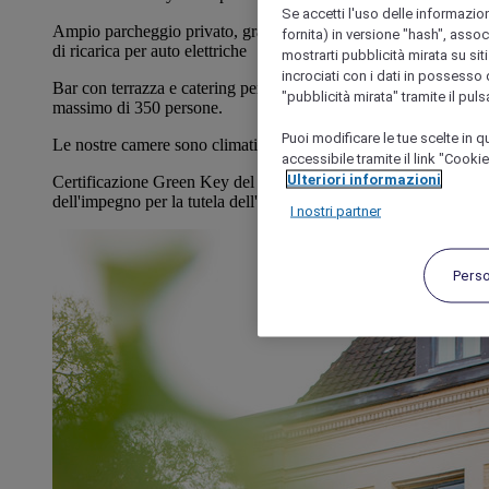
Se accetti l'uso delle informazion
Ampio parcheggio privato, gratuito e custodito, con stazioni
fornita) in versione "hash", assoc
di ricarica per auto elettriche
mostrarti pubblicità mirata su siti
incrociati con i dati in possesso d
Bar con terrazza e catering per coworking. Seminari per un
"pubblicità mirata" tramite il pul
massimo di 350 persone.
Puoi modificare le tue scelte in
Le nostre camere sono climatizzate
accessibile tramite il link "Cooki
Ulteriori informazioni
Certificazione Green Key del 2026: in riconoscimento
dell'impegno per la tutela dell'ambiente.
I nostri partner
Pers