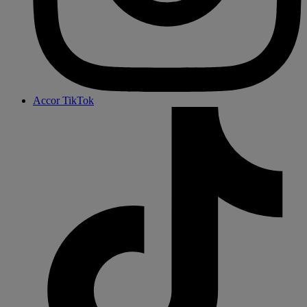
Accor TikTok