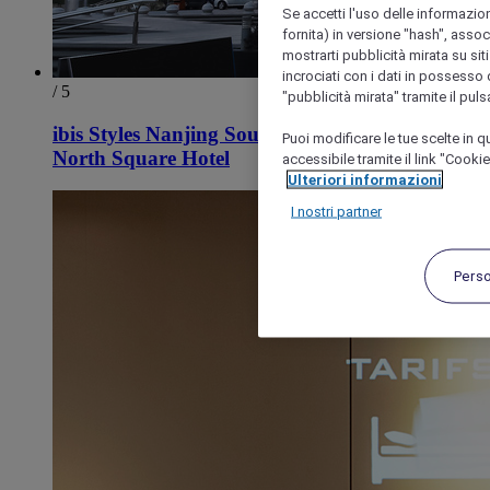
Se accetti l'uso delle informazion
fornita) in versione "hash", assoc
mostrarti pubblicità mirata su siti
incrociati con i dati in possesso d
/ 5
"pubblicità mirata" tramite il pul
ibis Styles Nanjing South Railway Station
Puoi modificare le tue scelte in
North Square Hotel
accessibile tramite il link "Cooki
Ulteriori informazioni
I nostri partner
Pers