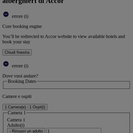
alberghieri di Accor
errore (i)
Core booking engine
You’ll be redirected to Accor website to view available hotels and
book your stay
Chiudi finestra
errore (i)
Dove vuoi andare?
Booking Dates
Camere e ospiti
1 Camera(e) - 1 Ospit(i)
Camera 1
Camera 1
Adulto(i)
- Rimuovi un adulto