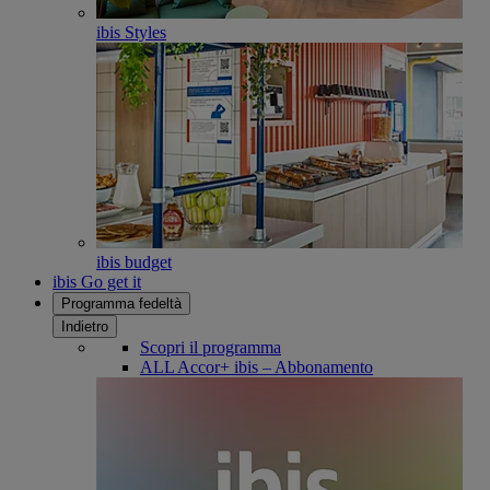
ibis Styles
ibis budget
ibis Go get it
Programma fedeltà
Indietro
Scopri il programma
ALL Accor+ ibis – Abbonamento