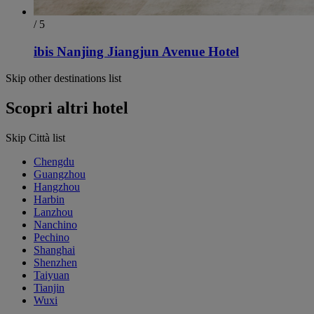
/ 5
ibis Nanjing Jiangjun Avenue Hotel
Skip other destinations list
Scopri altri hotel
Skip Città list
Chengdu
Guangzhou
Hangzhou
Harbin
Lanzhou
Nanchino
Pechino
Shanghai
Shenzhen
Taiyuan
Tianjin
Wuxi