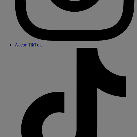
Accor TikTok