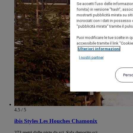
Se accetti l'uso delle informazion
fornita) in versione "hash", assoc
mostrarti pubblicità mirata su siti
incrociati con i dati in possesso d
"pubblicità mirata" tramite il pul
Puoi modificare le tue scelte in
accessibile tramite il link "Cooki
Ulteriori informazioni
I nostri partner
Pers
4.5 / 5
ibis Styles Les Houches Chamonix
273 metri dalle piste da sci. Sala deposito sci