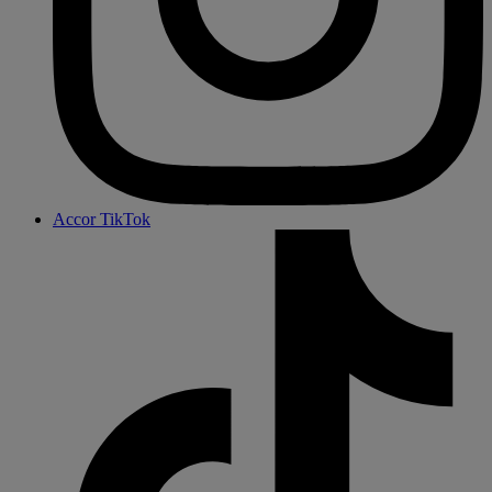
Accor TikTok