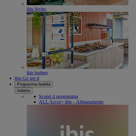
ibis Styles
ibis budget
ibis Go get it
Programma fedeltà
Indietro
Scopri il programma
ALL Accor+ ibis – Abbonamento