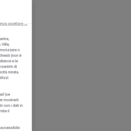
enza accettare →
antra,
Ville,
morizzare o
chiesti (non è
udience e le
nsentirti di
icità mirata.
ilizzi
ail (se
er mostrarti
i con i dati in
ite il
 accessibile