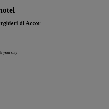
hotel
erghieri di Accor
ok your stay