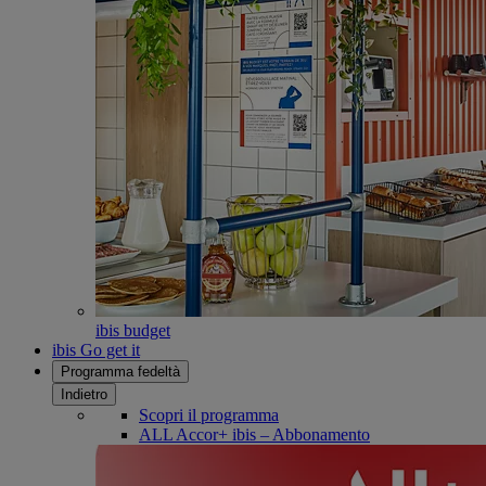
ibis budget
ibis Go get it
Programma fedeltà
Indietro
Scopri il programma
ALL Accor+ ibis – Abbonamento