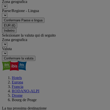
Zona geografica
Paese/Regione - Lingua
Confermare Paese e lingua
EUR
(€)
Indietro
Selezionare la valuta qui di seguito
Zona geografica
Valuta
Confermare la valuta
Hotels
Europa
Francia
RODANO-ALPI
Drome
Bourg de Peage
La tua prossima destinazione