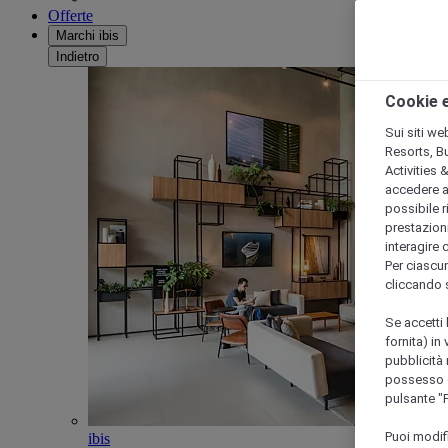
Offerte
Marchi ibis
Indietro
Cookie e
Sui siti we
Resorts, B
Activities 
accedere a i
possibile ri
prestazioni
interagire 
Per ciascun
cliccando 
Se accetti 
fornita) in
pubblicità 
possesso di
pulsante "
Puoi modif
ibis