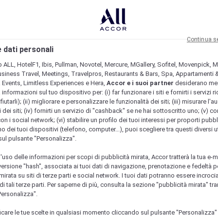
Continua s
 dati personali
b ALL, HotelF1, Ibis, Pullman, Novotel, Mercure, MGallery, Sofitel, Movenpick, M
usiness Travel, Meetings, Travelpros, Restaurants & Bars, Spa, Appartamenti & 
& Events, Limitless Experiences e Hera,
Accor e i suoi partner
desiderano me
nformazioni sul tuo dispositivo per: (i) far funzionare i siti e fornirti i servizi ri
fiutarli); (ii) migliorare e personalizzare le funzionalità dei siti; (iii) misurare l'a
 dei siti; (iv) fornirti un servizio di "cashback" se ne hai sottoscritto uno; (v) co
con i social network; (vi) stabilire un profilo dei tuoi interessi per proporti pubbl
o dei tuoi dispositivi (telefono, computer...), puoi scegliere tra questi diversi ut
sul pulsante "Personalizza".
l'uso delle informazioni per scopi di pubblicità mirata, Accor tratterà la tua e-m
 versione "hash", associata ai tuoi dati di navigazione, prenotazione e fedeltà p
mirata su siti di terze parti e social network. I tuoi dati potranno essere incrociat
 tali terze parti. Per saperne di più, consulta la sezione "pubblicità mirata" tram
Personalizza".
icare le tue scelte in qualsiasi momento cliccando sul pulsante "Personalizza"