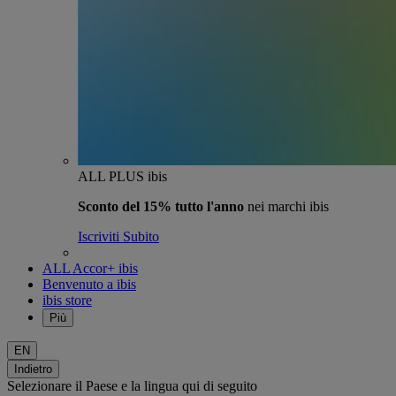
ALL PLUS ibis
Sconto del 15% tutto l'anno
nei marchi ibis
Iscriviti Subito
ALL Accor+ ibis
Benvenuto a ibis
ibis store
Più
EN
Indietro
Selezionare il Paese e la lingua qui di seguito