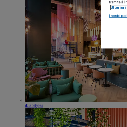
tramite il 
Ulteriori
I nostri par
ibis Styles