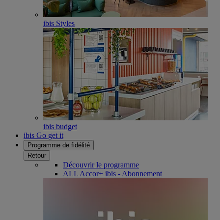
ibis Styles
ibis budget
ibis Go get it
Programme de fidélité
Retour
Découvrir le programme
ALL Accor+ ibis - Abonnement