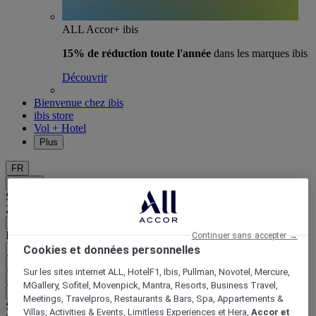
ALL Accor+ ibis
15% de réduction toute l'année
dans les marques ibis
Découvrir
Bienvenue chez ibis
ibis store
Vol + Hotel
Plus
FR
Retour
Sélectionnez votre zone et votre langue ci-dessous
Zone géographique
Pays/Région - Langue
Continuer sans accepter →
Cookies et données personnelles
Valider votre zone et votre langue
Sur les sites internet ALL, HotelF1, Ibis, Pullman, Novotel, Mercure,
EUR
(€)
MGallery, Sofitel, Movenpick, Mantra, Resorts, Business Travel,
Retour
Meetings, Travelpros, Restaurants & Bars, Spa, Appartements &
Sélectionnez votre devise ci-dessous
Villas, Activities & Events, Limitless Experiences et Hera,
Accor et