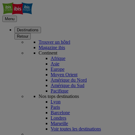
Menu
Destinations
Retour
Trouver un hôtel
Magazine ibis
Continent
Afrique
Asie
Europe
Moyen Orient
Amérique du Nord
Amérique du Sud
Pacifique
Nos tops destinations
Lyon
Paris
Barcelone
Londres
Marseille
Voir toutes les destinations