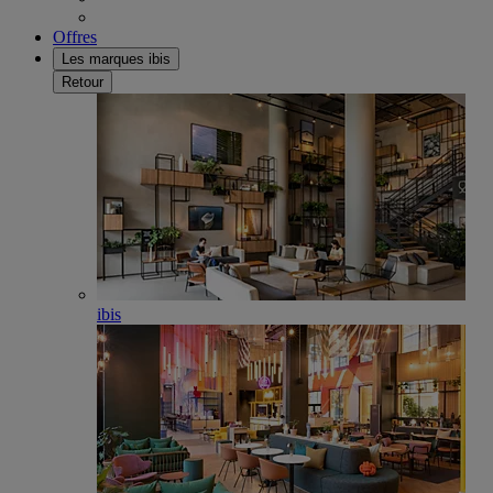
Offres
Les marques ibis
Retour
ibis