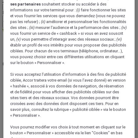
Zone géographique
ses partenaires
souhaitent stocker ou accéder à des
informations sur votre terminal pour :
(i)
faire fonctionner les sites
Devise
et vous fournir les services que vous demandez (vous ne pouvez
pas les refuser) ;
(ii)
améliorer et personnaliser les fonctionnalités
Valider ma devise
des sites ;
(iii)
mesurer l'audience et la performance des sites ;
(iv)
vous fournir un service de « cashback » si vous en avez souscrit
un,
(v)
vous permettre d'interagir avec des réseaux sociaux ;
(vi)
établir un profil de vos intérêts pour vous proposer des publicités
ibis Magazine | Inspirations voyage, bons plans & conseils
ciblées. Pour chacun de vos terminaux (téléphone, ordinateur…),
vous pouvez choisir entre ces différentes utilisations en cliquant
Objectifs de voyage
sur le bouton « Personnaliser ».
Si vous acceptez l’utilisation d’information à des fins de publicité
ciblée, Accor traitera votre email (si vous l’avez donné) en version
« hashée », associé à vos données de navigation, de réservation
et de fidélité pour vous afficher des publicités ciblées sur des
sites tiers et des réseaux sociaux. Vos données pourront être
croisées avec des données dont disposent ces tiers. Pour en
savoir plus, consultez la rubrique « publicité ciblée » via le bouton
« Personnaliser ».
Vous pourrez modifier vos choix à tout moment en cliquant sur le
bouton « Personnaliser » accessible via le lien "Cookies" en bas