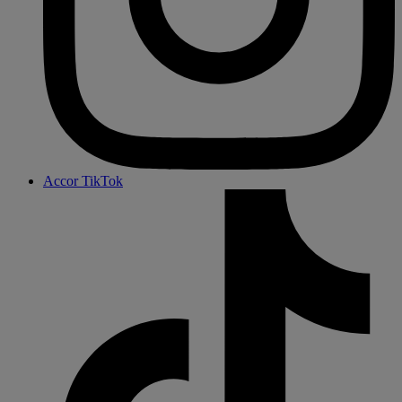
Accor TikTok