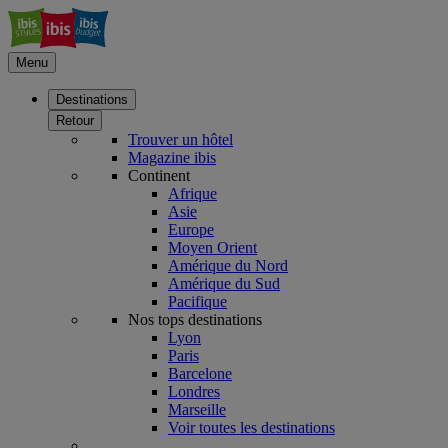
Menu
Destinations
Retour
Trouver un hôtel
Magazine ibis
Continent
Afrique
Asie
Europe
Moyen Orient
Amérique du Nord
Amérique du Sud
Pacifique
Nos tops destinations
Lyon
Paris
Barcelone
Londres
Marseille
Voir toutes les destinations