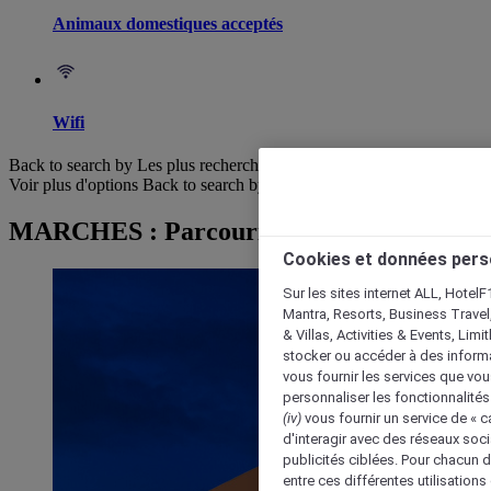
Animaux domestiques acceptés
Wifi
Back to search by Les plus recherchés
Voir plus d'options
Back to search by categories
MARCHES : Parcourir les hôtels
Cookies et données pers
Sur les sites internet ALL, HotelF
Mantra, Resorts, Business Travel
& Villas, Activities & Events, Lim
stocker ou accéder à des informa
vous fournir les services que vo
personnaliser les fonctionnalités
(iv)
vous fournir un service de « 
d'interagir avec des réseaux soci
publicités ciblées. Pour chacun 
entre ces différentes utilisations