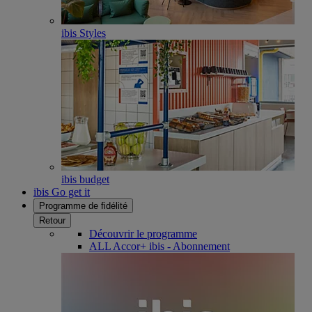
ibis Styles
ibis budget
ibis Go get it
Programme de fidélité
Retour
Découvrir le programme
ALL Accor+ ibis - Abonnement