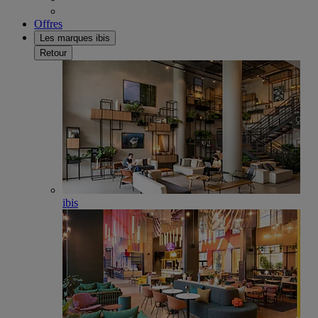
Offres
Les marques ibis
Retour
ibis