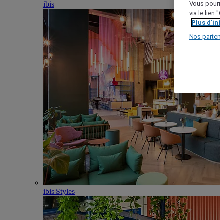
ibis
Vous pourr
via le lien
Plus d'i
Nos parten
ibis Styles