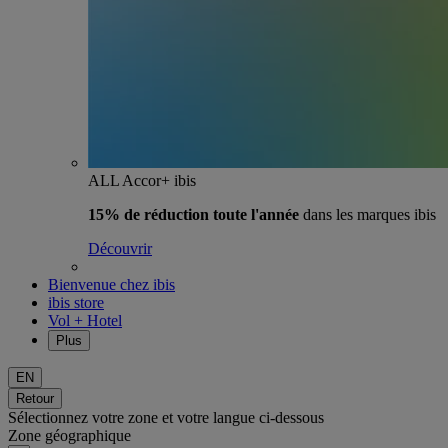
ALL Accor+ ibis
15% de réduction toute l'année
dans les marques ibis
Découvrir
Bienvenue chez ibis
ibis store
Vol + Hotel
Plus
EN
Retour
Sélectionnez votre zone et votre langue ci-dessous
Zone géographique