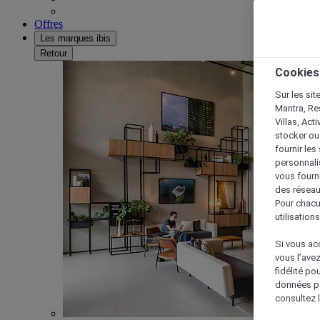
Offres
Les marques ibis
Retour
Cookies
Sur les sit
Mantra, Re
Villas, Act
stocker ou
fournir le
personnalis
vous fourn
des réseau
Pour chacu
utilisation
Si vous acc
vous l’ave
fidélité po
données po
consultez l