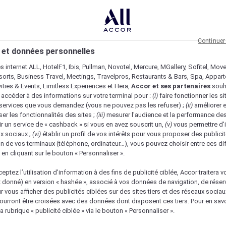
Continuer
 et données personnelles
es internet ALL, HotelF1, Ibis, Pullman, Novotel, Mercure, MGallery, Sofitel, Mov
sorts, Business Travel, Meetings, Travelpros, Restaurants & Bars, Spa, Appar
ivities & Events, Limitless Experiences et Hera,
Accor et ses partenaires
souh
 accéder à des informations sur votre terminal pour :
(i)
faire fonctionner les si
s services que vous demandez (vous ne pouvez pas les refuser) ;
(ii)
améliorer e
er les fonctionnalités des sites ;
(iii)
mesurer l'audience et la performance des
ir un service de « cashback » si vous en avez souscrit un,
(v)
vous permettre d'i
x sociaux ;
(vi)
établir un profil de vos intérêts pour vous proposer des publicit
n de vos terminaux (téléphone, ordinateur…), vous pouvez choisir entre ces di
s en cliquant sur le bouton « Personnaliser ».
eptez l’utilisation d’information à des fins de publicité ciblée, Accor traitera vo
z donné) en version « hashée », associé à vos données de navigation, de réser
ur vous afficher des publicités ciblées sur des sites tiers et des réseaux socia
urront être croisées avec des données dont disposent ces tiers. Pour en savo
a rubrique « publicité ciblée » via le bouton « Personnaliser ».