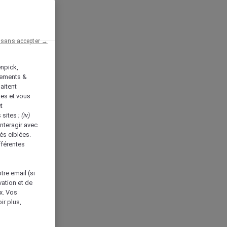
 sans accepter →
enpick,
tements &
aitent
tes et vous
t
 sites ;
(iv)
nteragir avec
és ciblées.
fférentes
tre email (si
vation et de
ux. Vos
ir plus,