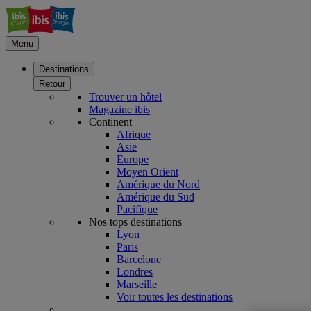
Menu
Destinations
Retour
Trouver un hôtel
Magazine ibis
Continent
Afrique
Asie
Europe
Moyen Orient
Amérique du Nord
Amérique du Sud
Pacifique
Nos tops destinations
Lyon
Paris
Barcelone
Londres
Marseille
Voir toutes les destinations