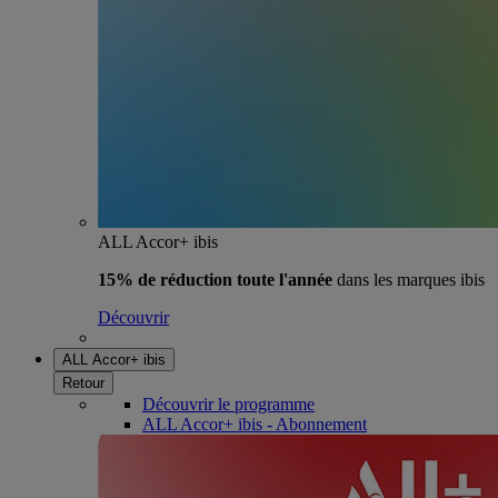
ALL Accor+ ibis
15% de réduction toute l'année
dans les marques ibis
Découvrir
ALL Accor+ ibis
Retour
Découvrir le programme
ALL Accor+ ibis - Abonnement